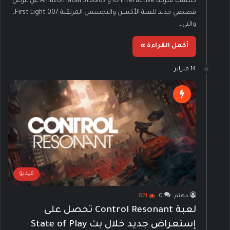
كشفت شركتا IO Interactive و Amazon MGM Studios عن عرض
قصصي جديد للعبة الأكشن والتجسس المرتقبة 007 First Light،
والتي…
أكمل القراءة »
14 فبراير
فيديو
مهتم
0
821
لعبة Control Resonant تحصل على
إستعراض جديد خلال بث State of Play