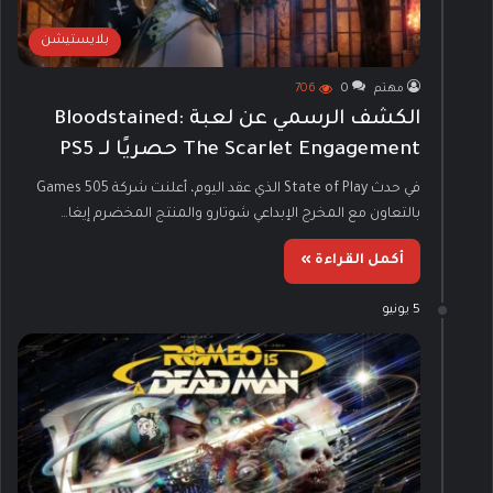
بلايستيشن
مهتم
0
706
الكشف الرسمي عن لعبة Bloodstained:
The Scarlet Engagement حصريًا لـ PS5
في حدث State of Play الذي عقد اليوم، أعلنت شركة 505 Games
بالتعاون مع المخرج الإبداعي شوتارو والمنتج المخضرم إيغا…
أكمل القراءة »
5 يونيو