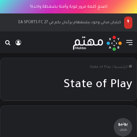
اصنع كلمة مرور قوية وآمنة بضغطة واحدة!
كيليان مبابي وجود بيلينغهام يرحّبان بكم في EA SPORTS FC 27
القائمة
بح
تسجيل ا
الرئيسية
/
State of Play
State of Play
يونيو
- 2026 -