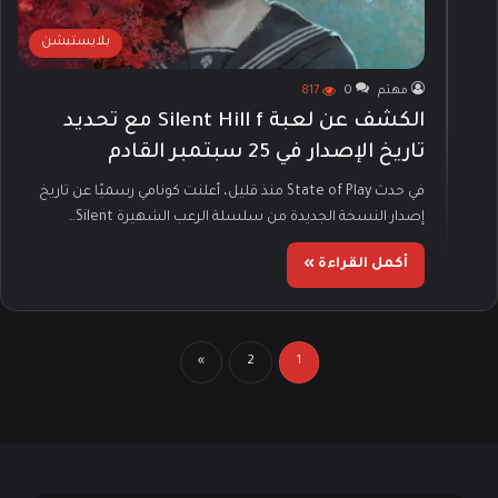
بلايستيشن
مهتم
0
817
الكشف عن لعبة Silent Hill f مع تحديد
تاريخ الإصدار في 25 سبتمبر القادم
في حدث State of Play منذ قليل، أعلنت كونامي رسميًا عن تاريخ
إصدار النسخة الجديدة من سلسلة الرعب الشهيرة Silent…
أكمل القراءة »
»
2
1