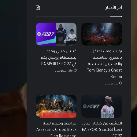
آخر الأخبار
يوبيسوفت تحتفل
كيليان مبابي وجود
بالذكرى الخامسة
بيلينغهام يرحّبان بكم
والعشرين لسلسلة
في EA SPORTS FC 27
Tom Clancy’s Ghost
منذ أسبوعين
Recon
منذ يومين
9
الكشف عن كيليان مبابي
مراجعة وتقييم لعبة
نجماً لغلاف EA SPORTS
Assassin’s Creed Black
Flag Resynced
FC 27