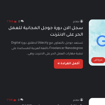
مهتم
0
1٬706
سجل الان دورة جوجل المجانية للعمل
الحر على الانترنت
تستعد جوجل بالتعاون مع Udacity لاطلاق دورة Digital
Freelancer Nanodegree باللغة العربية للمساعدة على
تنمية مهارات العمل الحر على الانترنت وهى…
عروض
أكمل القراءة »
مهتم
0
1٬518