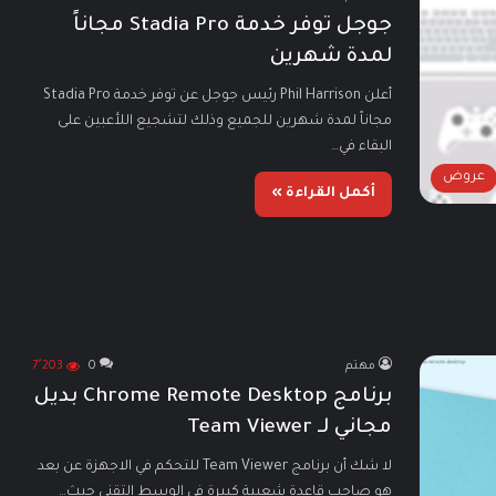
جوجل توفر خدمة Stadia Pro مجاناً
لمدة شهرين
أعلن Phil Harrison رئيس جوجل عن توفر خدمة Stadia Pro
مجاناً لمدة شهرين للجميع وذلك لتشجيع اللأعبين على
البقاء في…
عروض
أكمل القراءة »
مهتم
0
7٬203
برنامج Chrome Remote Desktop بديل
مجاني لـ Team Viewer
لا شك أن برنامج Team Viewer للتحكم في الاجهزة عن بعد
هو صاحب قاعدة شعبية كبيرة في الوسط التقني حيث…