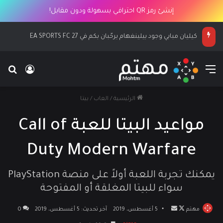
إنشئ رمز QR احترافي بسهولة ودون مقابل!
كيليان مبابي وجود بيلينغهام يرحّبان بكم في EA SPORTS FC 27
القائمة
بح
تسجيل ا
الرئيسية
/
العاب
/
بيتا
مواعيد البيتا للعبة Call of
Duty Modern Warfare
يمكنك تجربة اللعبة أولاً على منصة PlayStation
سواء للبيتا المغلقة أو المفتوحة
مهتم
تابع
أرسل
5 أغسطس، 2019
آخر تحديث: 5 أغسطس، 2019
0
على
بريدا