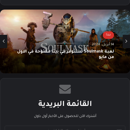
ع
سب
تقرا
الوي
وك
م
ب
بيتا
14 أبريل، 2024
لعبة Soulmask ستتوفر في بيتا مفتوحة في الاول
من مايو
القائمة البريدية
أشترك الآن للحصول على الأخبار أول باول
أ