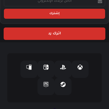
د
خ
ل
ب
ر
ي
اترك رد
د
ك
ا
ل
إ
ل
ك
ت
ر
و
ن
ي