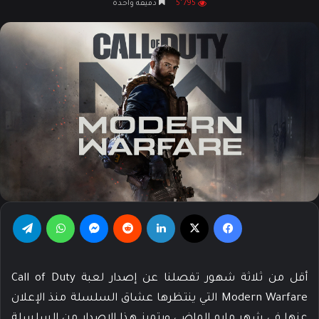
5٬795
دقيقة واحدة
X
إلكترونيا
فيسبوك
‫X
لينكدإن
‏Reddit
ماسنجر
واتساب
تيلقرام
أقل من ثلاثة شهور تفصلنا عن إصدار لعبة Call of Duty
Modern Warfare التي ينتظرها عشاق السلسلة منذ الإعلان
عنها في شهر مايو الماضي ويتميز هذا الإصدار من السلسلة