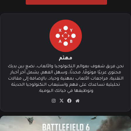
مهتم
نحن فريق شغوف بعوالم التكنولوجيا والألعاب، نضع بين يديك
محتوى عربيًا موثوقًا، محدثًا، وسهل الفهم، يشمل آخر أخبار
التقنية، مراجعات الألعاب بمهنية وحياد، بالإضافة إلى مقالات
تحليلية تساعدك على فهم واستيعاب التكنولوجيا الحديثة
وتوظيفها في حياتك اليومية.
موق
في
‫X
انس
ع
سب
تقرا
الوي
وك
م
ب