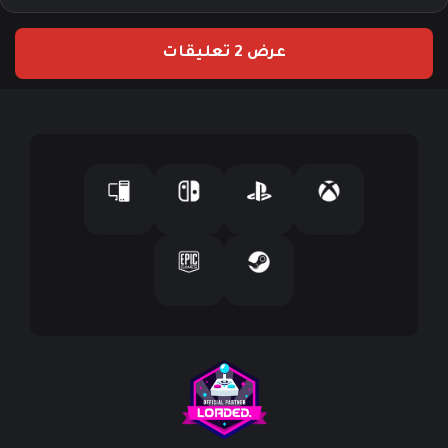
ر
ي
عرض 2 تعليقات
د
ك
ا
ل
إ
ل
ك
ت
ر
و
ن
ي