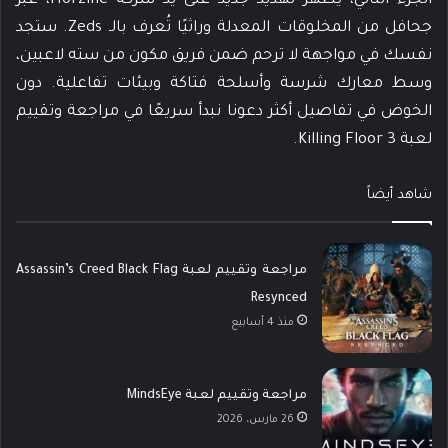
الجزء الثاني، يظهر تهديد جديد على يد شركة Horzine، عبر
جحافل من المخلوقات المعدلة وراثيًا تُعرف بالـ Zeds. ستجد
نفسك في مواجهة لا ترحم ضمن فريق مكون من سته لاعبين،
وسط معارك شرسة وأسلحة فتاكة وبيئات تفاعلية. دون
الخوض في تفاصيل أكثر دعونا نبدأ سريعًا في مراجعة وتقييم
لعبة Killing Floor 3.
شاهد أيضاً
مراجعة وتقييم لعبة Assassin’s Creed Black Flag
Resynced
منذ 4 أسابيع
مراجعة وتقييم لعبة MindsEye
26 مارس، 2026