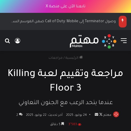
تابعنا الآن على منصة X
كيليان مبابي وجود بيلينغهام يرحّبان بكم في EA SPORTS FC 27
القائمة
بح
تسجيل ا
الرئيسية
/
مراجعات
مراجعة وتقييم لعبة Killing
Floor 3
عندما يتحد الرعب مع الجنون التعاوني
مهتم
تابع
أرسل
24 يوليو، 2025
آخر تحديث: 22 يوليو، 2025
2
على
بريدا
3٬583
5 دقائق
X
إلكترونيا