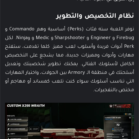
نظام التخصيص والتطوير
توفر اللعبة سته فئات (Perks) أساسية وهم Commando و
Firebug و Engineer و Sharpshooter و Medic و وNinja. لكل
Perk أدوات فريدة وأسلوب لعب مميز. كلما تقدمت، ستفتح
مهارات وأدوات ومميزات جديدة، مما يشجع على التخصيص
الكامل لأسلوبك القتالي. يمكنك تطوير شخصيتك وتعديل
أسلحتك في منطقة الـ Armory بين الجولات، واختيار المهارات
التي تناسب أسلوبك سواء كنت تلعب كمساند أو مهاجم أو
مختص بالتفجيرات.