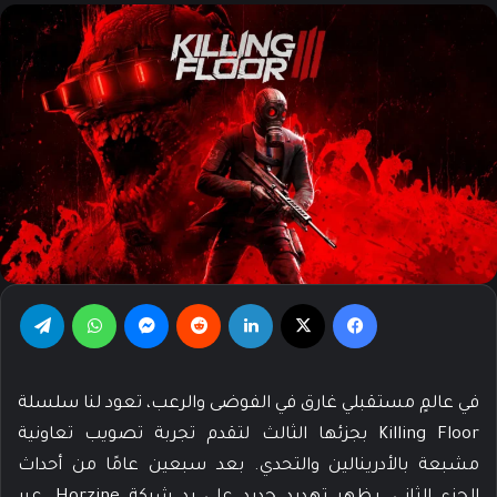
فيسبوك
‫X
لينكدإن
‏Reddit
ماسنجر
واتساب
تيلقرام
في عالمٍ مستقبلي غارق في الفوضى والرعب، تعود لنا سلسلة
Killing Floor بجزئها الثالث لتقدم تجربة تصويب تعاونية
مشبعة بالأدرينالين والتحدي. بعد سبعين عامًا من أحداث