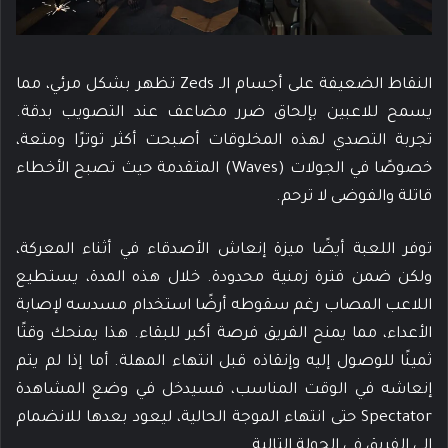
النقاط الضعيفة على أجسام الـ Zeds تظهر بشكل مرئي، مما
يسمح للاعبين بإلحاق ضرر مضاعف عند التصويب بدقة.
تجربة التصدي لهذه المخلوقات أصبحت أكثر توترًا ومتعة،
خصوصًا في الجولات (Waves) المتقدمة حيث تصبح الأخطاء
قاتلة والفوضى لا ترحم.
توفر اللعبة أيضًا ميزة إنعاش الأصدقاء في أثناء المعركة،
ولكن ضمن فترة زمنية محدودة. خلال هذه المدة، يستطيع
اللاعب المصاب رغم سقوطه أرضًا استخدام مسدسه لإصابة
الأعداء، مما يمنح الفريق فرصة أكبر للبقاء. هذا يمنحك وقتًا
ثمينًا للوصول إليه وإنقاذه قبل انتهاء المهلة. أما إذا لم يتم
إنعاشه في الوقت المناسب، فسيدخل في وضع المشاهدة
Spectator حتى انتهاء الموجة الحالية، ليعود بعدها للانضمام
إلى الفريق في الجولة التالية.