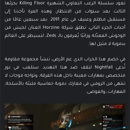
تعود سلسلة الرعب التعاوني الشهيرة Killing Floor بجزئها
الثالث بعد سنوات من الانتظار، وهذه المرة تأخذنا إلى
مستقبل مظلم وعنيف في عام 2091. بعد سبعين عامًا من
أحداث الجزء الثاني، تطلق شركة Horzine العنان لجيش من
الوحوش المعدّلة وراثيًا يُعرفون بالـ Zeds، لتسيطر على العالم
بدموية لا مثيل لها.
في خضم هذا الخراب الذي عم الأرض، تنشأ مجموعة مقاومة
تُدعى Nightfall لتقف ضد هذا التهديد. ستلعب في دور
متخصص بمهارات معينة داخل هذه الفرقة، وتواجه موجات لا
تنتهي من الزومبي في معارك دموية حماسية مليئة بالأسلحة،
المهارات، والفوضى.