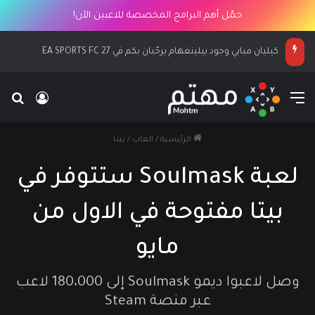
حمّل أهم البرامج المخصصة للاعبين الآن!
كيليان مبابي وجود بيلينغهام يرحّبان بكم في EA SPORTS FC 27
القائمة
بح
تسجيل ا
الرئيسية
/
العاب
/
بيتا
لعبة Soulmask ستتوفر في
بيتا مفتوحة في الاول من
مايو
وصل لاعبوا ديمو Soulmask إلى 180،000 لاعب
عبر منصة Steam