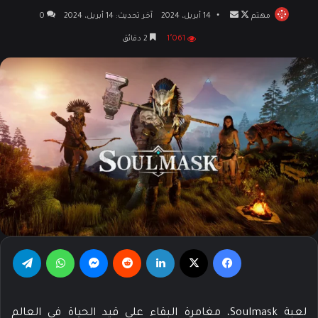
مهتم
تابع
أرسل
14 أبريل، 2024
آخر تحديث: 14 أبريل، 2024
0
على
بريدا
1٬061
2 دقائق
X
إلكترونيا
فيسبوك
‫X
لينكدإن
‏Reddit
ماسنجر
واتساب
تيلقرام
لعبة Soulmask، مغامرة البقاء على قيد الحياة في العالم