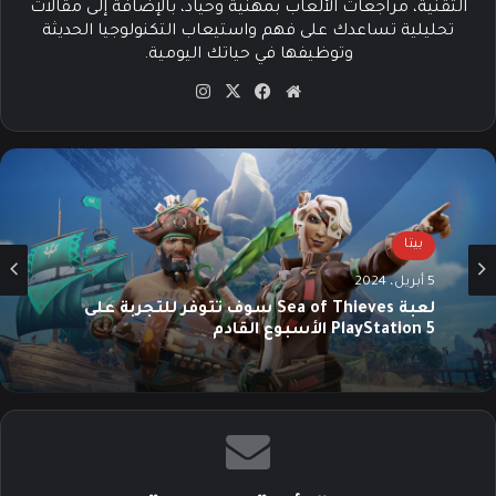
التقنية، مراجعات الألعاب بمهنية وحياد، بالإضافة إلى مقالات
تحليلية تساعدك على فهم واستيعاب التكنولوجيا الحديثة
وتوظيفها في حياتك اليومية.
موق
في
‫X
انس
ع
سب
تقرا
الوي
وك
م
ب
بيتا
5 أبريل، 2024
لعبة Sea of Thieves سوف تتوفر للتجربة على
PlayStation 5 الأسبوع القادم