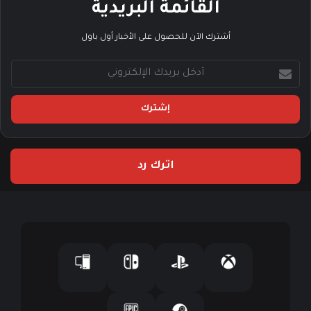
القائمة البريدية
أشترك الآن للحصول على الأخبار أول باول
أ
د
خ
ل
ب
ر
ي
اترك رد
د
ك
ا
ل
إ
ل
ك
ت
ر
و