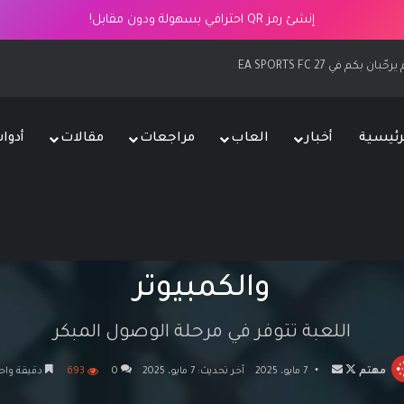
إنشئ رمز QR احترافي بسهولة ودون مقابل!
EA SPORTS F
رئيسية
أخبار
العاب
مراجعات
مقالات
أدوا
اب
/
وصول مبكر
/
لعبة Revenge of the Savage Planet متوفرة الآن على المنصات المنزلية والكمبيوتر
لعبة ge of the Savage Planet
والكمبيوتر
اللعبة تتوفر في مرحلة الوصول المبكر
تابع
أرسل
مهتم
7 مايو، 2025
آخر تحديث: 7 مايو، 2025
0
693
دقيقة واح
على
بريدا