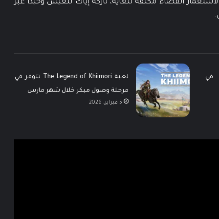
همتك لاستعمار الفضاء مكلفة للغاية، تاركةً إياك لتعيش وحيداً عبر
.
إطلاق The Legend of Khiimori في
لعبة The Legend of Khiimori تتوفر في
مرحلة وصول مبكر خلال شهر مارس
5 فبراير، 2026