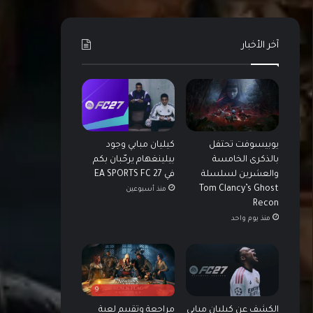
آخر الأخبار
يوبيسوفت تحتفل
كيليان مبابي وجود
بالذكرى الخامسة
بيلينغهام يرحّبان بكم
والعشرين لسلسلة
في EA SPORTS FC 27
Tom Clancy’s Ghost
منذ أسبوعين
Recon
منذ يوم واحد
9
الكشف عن كيليان مبابي
مراجعة وتقييم لعبة