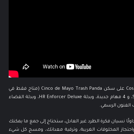
سيحصل اللاعبين اليوم مع إصدار Cosmic Hoarder على سكن Cinco de Mayo Trash Panda (متاح فقط في
الشهر الأول)، وبرنامج Shama Lama’s D.I.A.P.E.R، و 4 مهام جديدة، وبدلة HR Enforcer Deluxe، وبدلة الفضاء
ب الفنون الرسمي.
حاولًا نسيان فكرة الطرد غير العادل، ستحتاج إلى جمع ما يمكنك
واحتجاز المخلوقات الغريبة، وترقية معداتك، ومسح كل شيء