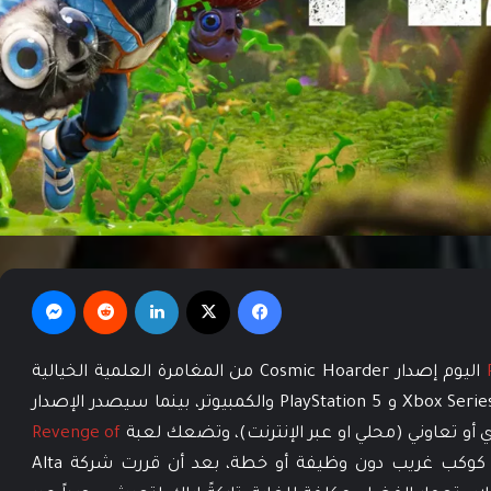
فيسبوك
‫X
لينكدإن
‏Reddit
ماسنجر
اليوم إصدار Cosmic Hoarder من المغامرة العلمية الخيالية
Revenge of the Savage Planet على أجهزة Xbox Series X|S و PlayStation 5 والكمبيوتر، بينما سيصدر الإصدار
Revenge of
في مهمة للتخلي عنك على كوكب غريب دون وظيفة أو خطة، بعد أن قررت شركة Alta