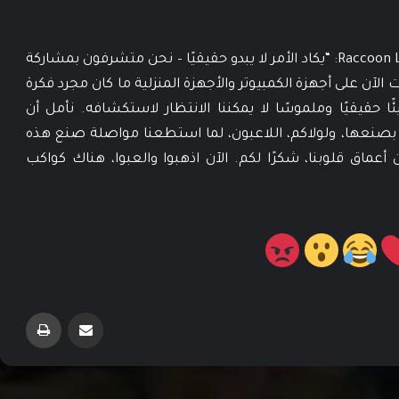
قال أليكس هاتشينسون، المدير الإبداعي في Raccoon Logic: “يكاد الأمر لا يبدو حقيقيًا – نحن متشرفون بمشاركة
Revenge of the Savage  قد أطلقت الآن على أجهزة الكمبيوتر والأجهزة المنزلية ما كان مجرد فكرة
 حقيقيًا وملموسًا لا يمكننا الانتظار لاستكشافه. نأمل أن
صنعها، ولولاكم، اللاعبون، لما استطعنا مواصلة صنع هذه
عماق قلوبنا، شكرًا لكم. الآن اذهبوا والعبوا، هناك كواكب
لعبة La Quimera متوفرة الآن عبر مرحلة
مشاركة عبر البريد
طباعة
الوصول المبكر لأجهزة الكمبيوتر
لعبة Assetto Corsa EVO تحصل على تحديث