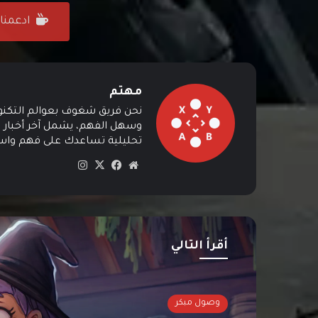
ادعمنا على ffee
مهتم
نحن فريق شغوف بعوالم التكنولوج
وسهل الفهم، يشمل آخر أخبار ال
تحليلية تساعدك على فهم واستي
موق
في
‫X
انس
ع
سب
تقرا
الوي
وك
م
ب
أقرأ التالي
وصول مبكر