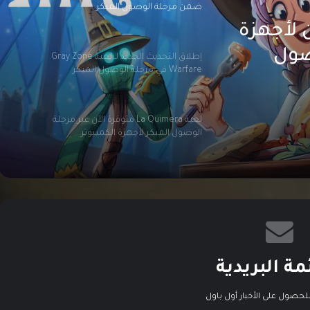
ضمن مرحلة الوصول المبكر
رة الآن لأجهزة
صول
إطلاق التحديث الجديد لـ لعبة Gray Zone
Warfare في مرحلة الوصول المبكر
لعبة La Quimera متوفرة الآن عبر مرحلة
الوصول المبكر لأجهزة الكمبيوتر
لعبة Assetto Corsa EVO تحصل على تحديث
جديد
لعبة Memoriapolis متوفرة الآن على الحاسب
الشخصي
مة البريدية
لحصول على الأخبار أول باول