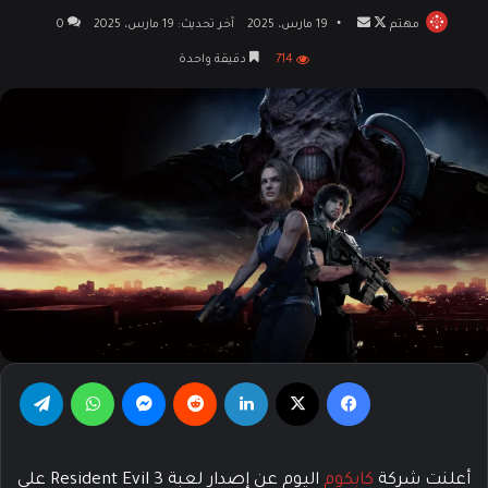
مهتم
تابع
أرسل
19 مارس، 2025
آخر تحديث: 19 مارس، 2025
0
على
بريدا
714
دقيقة واحدة
X
إلكترونيا
فيسبوك
‫X
لينكدإن
‏Reddit
ماسنجر
واتساب
تيلقرام
أعلنت شركة
كابكوم
اليوم عن إصدار لعبة Resident Evil 3 على