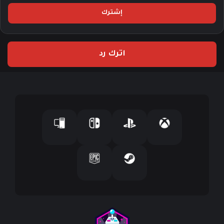
خ
ل
ب
ر
ي
اترك رد
د
ك
ا
ل
إ
ل
ك
ت
ر
و
ن
ي