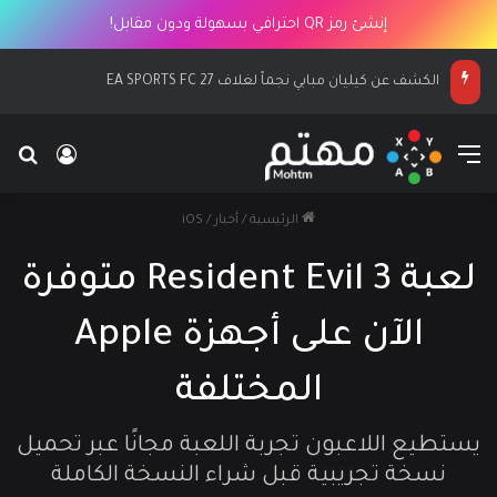
إنشئ رمز QR احترافي بسهولة ودون مقابل!
الكشف عن كيليان مبابي نجماً لغلاف EA SPORTS FC 27
القائمة
بح
تسجيل ا
الرئيسية
/
أخبار
/
iOS
لعبة Resident Evil 3 متوفرة
الآن على أجهزة Apple
المختلفة
يستطيع اللاعبون تجربة اللعبة مجانًا عبر تحميل
نسخة تجريبية قبل شراء النسخة الكاملة