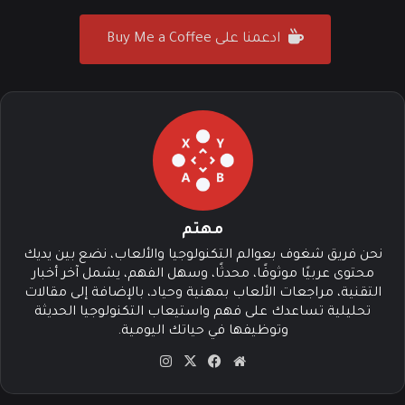
ادعمنا على Buy Me a Coffee
مهتم
نحن فريق شغوف بعوالم التكنولوجيا والألعاب، نضع بين يديك
محتوى عربيًا موثوقًا، محدثًا، وسهل الفهم، يشمل آخر أخبار
التقنية، مراجعات الألعاب بمهنية وحياد، بالإضافة إلى مقالات
تحليلية تساعدك على فهم واستيعاب التكنولوجيا الحديثة
وتوظيفها في حياتك اليومية.
موق
في
‫X
انس
ع
سب
تقرا
الوي
وك
م