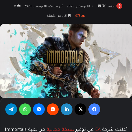
مهتم
تابع
أرسل
18 نوفمبر، 2023
آخر تحديث: 18 نوفمبر، 2023
0
على
بريدا
973
أقل من دقيقة
X
إلكترونيا
فيسبوك
‫X
لينكدإن
‏Reddit
ماسنجر
واتساب
تيلقرام
أعلنت شركة
EA
عن توفير
نسخة مجانية
من لعبة Immortals