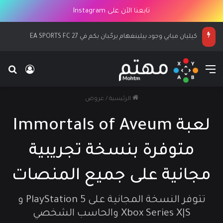
تابعنا الآن على Instagram
كيليان مبابي وجود بيلينغهام يرحّبان بكم في EA SPORTS FC 27
القائمة
بح
تسجيل ا
الرئيسية
/
عروض
لعبة Immortals of Aveum
متوفرة بنسخة تجريبية
مجانية على جميع المنصات
تتوفر النسخة المجانية على PlayStation 5 و
Xbox Series X|S والحاسب الشخصي