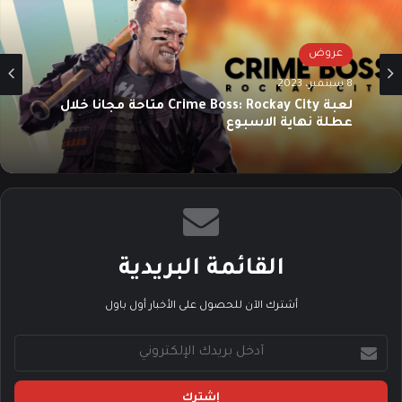
عروض
8 سبتمبر، 2023
لعبة Crime Boss: Rockay City متاحة مجاناً خلال
عطلة نهاية الاسبوع
القائمة البريدية
أشترك الآن للحصول على الأخبار أول باول
أ
د
خ
ل