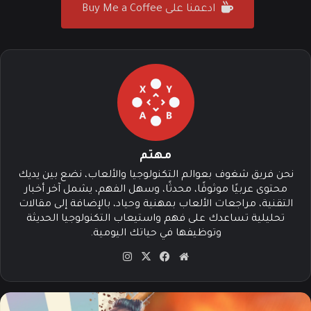
ادعمنا على Buy Me a Coffee
مهتم
نحن فريق شغوف بعوالم التكنولوجيا والألعاب، نضع بين يديك
محتوى عربيًا موثوقًا، محدثًا، وسهل الفهم، يشمل آخر أخبار
التقنية، مراجعات الألعاب بمهنية وحياد، بالإضافة إلى مقالات
تحليلية تساعدك على فهم واستيعاب التكنولوجيا الحديثة
وتوظيفها في حياتك اليومية.
موق
في
‫X
انس
ع
سب
تقرا
الوي
وك
م
ب