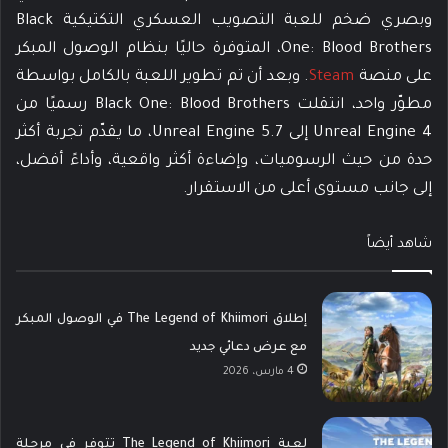
وبصري ضخم للعبة التصويب العسكري التكتيكية Black
One: Blood Brothers، المتوفرة حاليًا بنظام الوصول المبكر
على منصة
Steam
. وبعد أن تم تطوير اللعبة بالكامل بواسطة
مطوّر واحد، انتقلت Black One: Blood Brothers رسميًا من
Unreal Engine 4 إلى Unreal Engine 5.7، ما يقدّم تجربة أكثر
حدة من حيث الرسوميات، وإضاءة أكثر واقعية، وأداءً أفضل،
إلى جانب مستوى أعلى من الاستقرار.
شاهد أيضاً
إطلاق The Legend of Khiimori في الوصول المبكر
مع عرض دعائي جديد
4 مارس، 2026
لعبة The Legend of Khiimori تتوفر في مرحلة