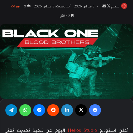
مهتم
تابع
أرسل
5 فبراير، 2026
آخر تحديث: 5 فبراير، 2026
0
751
على
بريدا
2 دقائق
X
إلكترونيا
فيسبوك
‫X
لينكدإن
‏Reddit
ماسنجر
واتساب
تيلقرام
أعلن استوديو
Helios Studio
اليوم عن تنفيذ تحديث تقني