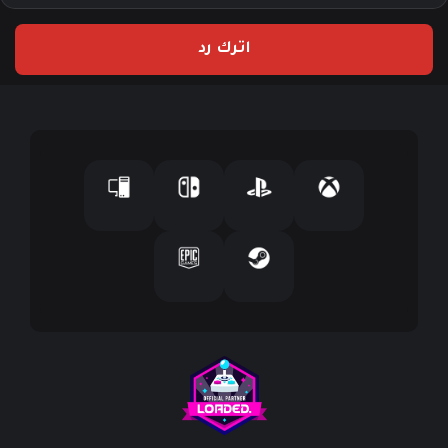
ر
ي
اترك رد
د
ك
ا
ل
إ
ل
ك
ت
ر
و
ن
ي