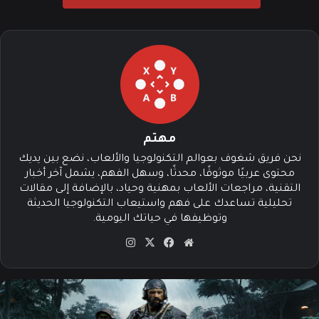
مهتم
نحن فريق شغوف بعوالم التكنولوجيا والألعاب، نضع بين يديك
محتوى عربيًا موثوقًا، محدثًا، وسهل الفهم، يشمل آخر أخبار
التقنية، مراجعات الألعاب بمهنية وحياد، بالإضافة إلى مقالات
تحليلية تساعدك على فهم واستيعاب التكنولوجيا الحديثة
وتوظيفها في حياتك اليومية.
موق
في
‫X
انس
ع
سب
تقرا
الوي
وك
م
ب