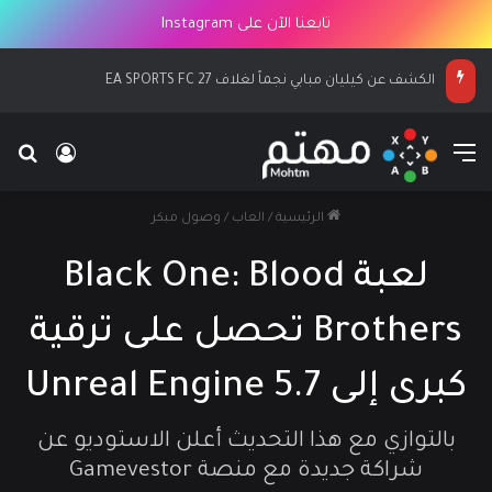
تابعنا الآن على Instagram
الكشف عن كيليان مبابي نجماً لغلاف EA SPORTS FC 27
القائمة
بح
تسجيل ا
الرئيسية
/
العاب
/
وصول مبكر
لعبة Black One: Blood
Brothers تحصل على ترقية
كبرى إلى Unreal Engine 5.7
بالتوازي مع هذا التحديث أعلن الاستوديو عن
شراكة جديدة مع منصة Gamevestor