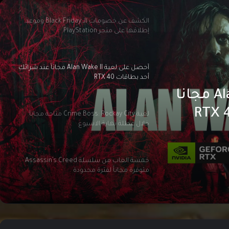
الكشف عن خصومات الـ Black Friday وموعد
إطلاقها على متجر PlayStation
أحصل على لعبة Alan Wake II مجاناً عند شرائك
أحد بطاقات RTX 40
أحصل على لعبة Alan Wake II مجاناً
لعبة Crime Boss: Rockay City متاحة مجاناً
خلال عطلة نهاية الاسبوع
خمسة العاب من سلسلة Assassin’s Creed
متوفرة مجاناً لفترة محدودة
تخفيضات الصيف من سوني تنطلق هذا
الأسبوع