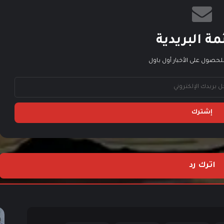
أطوار الإستكشاف Ancient Egypt و Ancient
Greece متاحة مجاناً
مة البريدية
لحصول على الأخبار أول باول
لعبة Mafia III متوفرة مجاناً عبر ستيم لفترة
محدودة
لعبة COD Modern Warfare متوفرة مجاناً خلال
نهاية الأسبوع
لعبة Hitman GO متاحة مجاناً على الهواتف
اترك رد
الذكية
نسخة العام من لعبة Borderlands متاحة مجاناً
لفترة محدودة