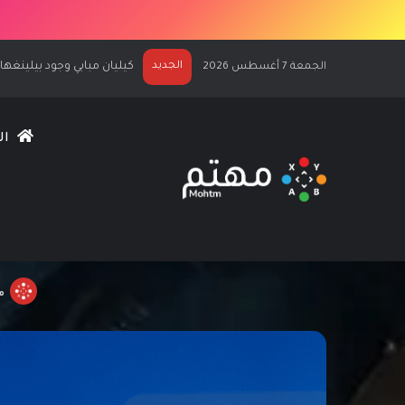
الجديد
الكشف عن كيليان مبابي نجماً لغلاف S FC 27
الجمعة 7 أغسطس 2026
ال
خصم 25% على الإشتراكات السنوية لخدمة PlayStation Plus
م