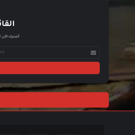
القائ
أشترك الآن ل
أ
د
خ
ل
ب
ر
ي
د
ك
ا
ل
إ
ل
ك