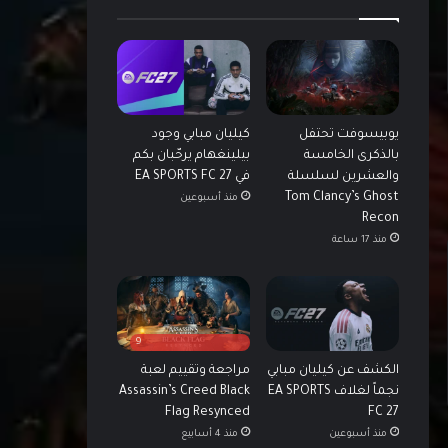
يوبيسوفت تحتفل
كيليان مبابي وجود
بالذكرى الخامسة
بيلينغهام يرحّبان بكم
والعشرين لسلسلة
في EA SPORTS FC 27
Tom Clancy’s Ghost
منذ أسبوعين
Recon
منذ 17 ساعة
9
الكشف عن كيليان مبابي
مراجعة وتقييم لعبة
نجماً لغلاف EA SPORTS
Assassin’s Creed Black
Flag Resynced
FC 27
منذ أسبوعين
منذ 4 أسابيع