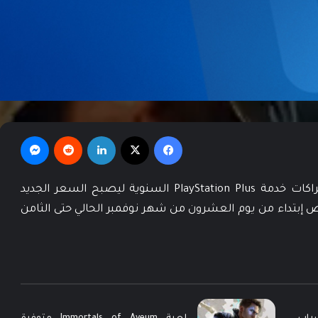
فيسبوك
‫X
لينكدإن
‏Reddit
ماسنجر
قامت سوني بطرح تخفيض قدرة 25% على إشتراكات خدمة PlayStation Plus السنوية ليصبح السعر الجديد
لار ويستمر هذا العرض إبتداء من يوم العشرون من شهر نوفمبر الحالي حتى الثامن