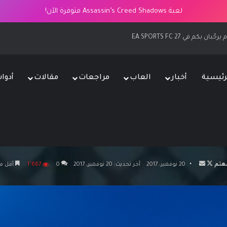
لعبة Assassin’s Creed Shadows متوفرة الآن!
EA SPORT
رئيسية
أخبار
العاب
مراجعات
مقالات
أدوا
الرئيسية
/
عروض
/
خصم 25% على الإشتراكات السنوية لخدمة PlayStation Plus
تابع
أرسل
هتم
20 نوفمبر، 2017
آخر تحديث: 20 نوفمبر، 2017
0
1٬667
أقل من
على
بريدا
X
إلكترونيا