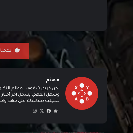
ادعمنا على ffee
مهتم
نحن فريق شغوف بعوالم التكنولوج
وسهل الفهم، يشمل آخر أخبار ال
تحليلية تساعدك على فهم واستي
موق
في
‫X
انس
ع
سب
تقرا
الوي
وك
م
ب