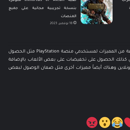
Assassin’s Cre السراب
لعبة Immortals of Aveum متوفرة
بنسخة تجريبية مجانية على جميع
المنصات
18 نوفمبر، 2023
يوفر الإشتراك في خدمة PlayStation Plus مجموعة من المميزات لمستخدمي منصة PlayStation مثل الحصول
 كذلك الحصول على تخفيضات على بعض الألعاب بالإضافة
الأونلاين وهناك أيضاً مميزات آخرى مثل ضمان الوصول لبعض