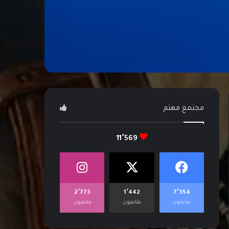
مجتمع مهتم
11٬569
2٬773
1٬442
7٬354
متابعون
متابعون
متابعون