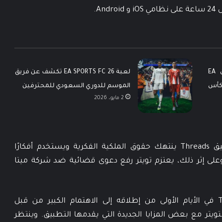
الاتحاد الآسيوي لكرة القدم يعيّن EA
لعبة EA SPORTS FC 26 تكشف عن فريق
ـ كأس
الموسم للدوري السعودي للمحترفين
2 مايو، 2026
ويأتي هذا الخلاف بعد أن اعتبرت تويتر أن تطبيق Threads ينتهك حقوق الملكية الفكرية ويستخدم أفكارًا
لى إثر ذلك، يعتزم تويتر رفع دعوى قضائية ضد شركة ميتا
يشير النجاح الكبير الذي حققه تطبيق Threads في الأيام الأولى من إطلاقه إلى الاهتمام الكبير من قبل
تر مع بعض المزايا الجديدة التي يقدمها التطبيق. وينتظر