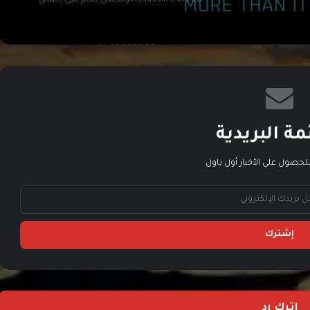
Assassin’s Creed وتحتفل بعام على إطلاق
Shadows
عودة بطولة EA SPORTS FC في رمضان لمنطقة
الشرق الأوسط وشمال أفريقيا
تعاون بين Paramount و Activision لإنتاج فيلم
ضخم مستوحى من Call of Duty
مة البريدية
لحصول على الأخبار أول باول
لعبة Killing Floor 3 تحصل على استعراض
لمحتواها القادم في PAX West 2025
حظر لعبة روبلوكس في قطر لتقليل تأثير اللعبة
السلبي على الأطفال
أول تجربة لعب للعبة EA Sports FC 26
اترك رد