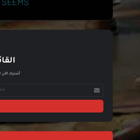
القائ
أشترك الآن ل
أ
د
خ
ل
ب
ر
ي
د
ك