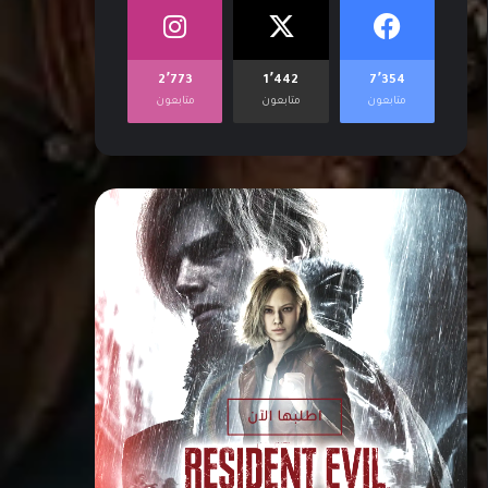
2٬773
1٬442
7٬354
متابعون
متابعون
متابعون