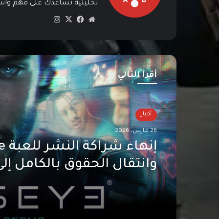
تحليلية تساعدك على فهم واستي
موق
في
‫X
انس
ع
سب
تقرا
الوي
وك
م
ب
أقرأ التالي
أخبار
26 مارس، 2026
إنه
Rocket Boy