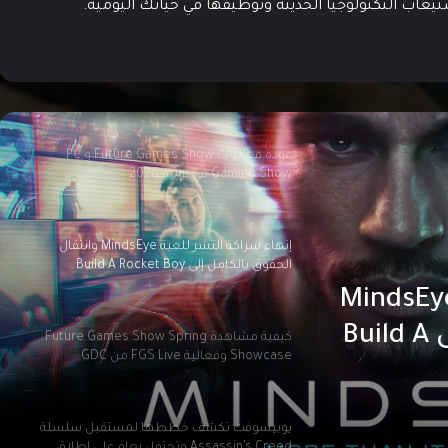
عاب التكنولوجيا الحديثة وتوظيفها في حياتك اليومية.
يوبي سوفت و Netflix يعلنان رسميًا عن إنتاج
مسلسل Assassin’s Creed
عودة فعاليات Future Games Show و PC
Gaming Show في يونيو 2026
إنهاء شراكة النشر للعبة MindsEye وانتقال
الحقوق بالكامل إلى Build A Rocket Boy
اء شراكة النشر للعبة MindsEye
وانتقال الحقوق بالكامل إلى Build A
كيفية مشاهدة Future Games Show Spring
Showcase وفعالية FGS Live من GDC
يوبيسوفت تكشف خططها لمستقبل سلسلة