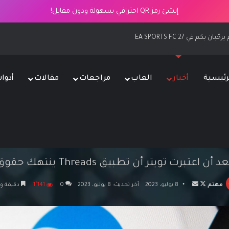
إنشئ رمز QR احترافي بسهولة ودون مقابل!
 EA SPORTS FC 27
رئيسية
أخبار
العاب
مراجعات
مقالات
أدوا
الرئيسية
/
أخبار
/
تويتر ينوي رفع دعوى قضائية ضد ميتا بسبب تطبيق Threads
عوى قضائية ضد ميتا بسبب تطبيق s
 تويتر أن تطبيق Threads ينتهك حقوق الملكية الفكرية
تابع
أرسل
مهتم
8 يوليو، 2023
آخر تحديث: 8 يوليو، 2023
0
1٬141
دقيقة و
على
بريدا
X
إلكترونيا