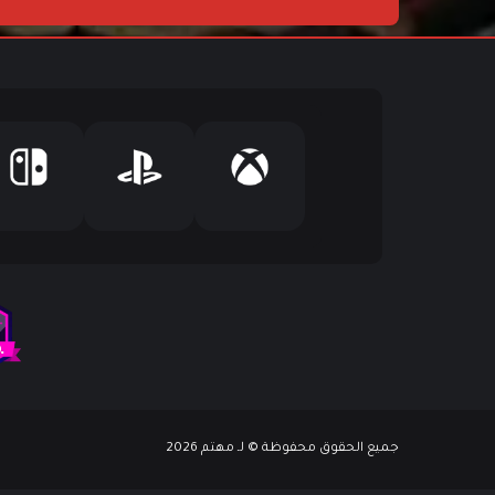
ا
ل
إ
ل
ك
ت
ر
و
ن
ي
جميع الحقوق محفوظة © لـ مهتم 2026