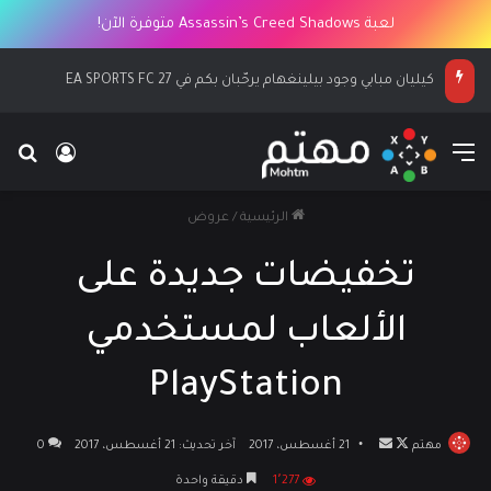
لعبة Assassin’s Creed Shadows متوفرة الآن!
كيليان مبابي وجود بيلينغهام يرحّبان بكم في EA SPORTS FC 27
القائمة
بح
تسجيل ا
الرئيسية
/
عروض
تخفيضات جديدة على
الألعاب لمستخدمي
PlayStation
مهتم
تابع
أرسل
21 أغسطس، 2017
آخر تحديث: 21 أغسطس، 2017
0
على
بريدا
1٬277
دقيقة واحدة