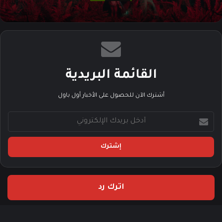
القائمة البريدية
أشترك الآن للحصول على الأخبار أول باول
أ
د
خ
ل
ب
ر
ي
اترك رد
د
ك
ا
ل