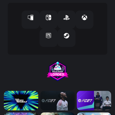
إ
ل
ك
ت
ر
و
ن
ي