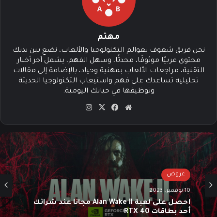
مهتم
نحن فريق شغوف بعوالم التكنولوجيا والألعاب، نضع بين يديك
محتوى عربيًا موثوقًا، محدثًا، وسهل الفهم، يشمل آخر أخبار
التقنية، مراجعات الألعاب بمهنية وحياد، بالإضافة إلى مقالات
تحليلية تساعدك على فهم واستيعاب التكنولوجيا الحديثة
وتوظيفها في حياتك اليومية.
موق
في
‫X
انس
ع
سب
تقرا
الوي
وك
م
ب
عروض
10 نوفمبر، 2023
أحصل على لعبة Alan Wake II مجاناً عند شرائك
أحد بطاقات RTX 40