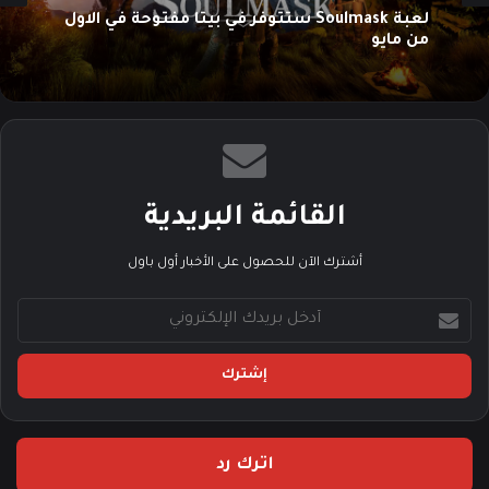
لعبة Soulmask ستتوفر في بيتا مفتوحة في الاول
من مايو
القائمة البريدية
أشترك الآن للحصول على الأخبار أول باول
أ
د
خ
ل
ب
ر
ي
اترك رد
د