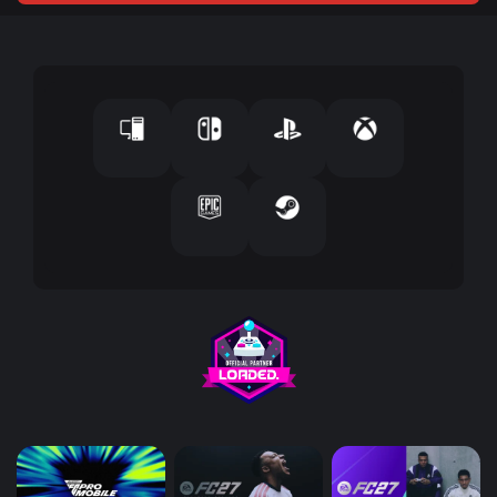
ك
ا
ل
إ
ل
ك
ت
ر
و
ن
ي