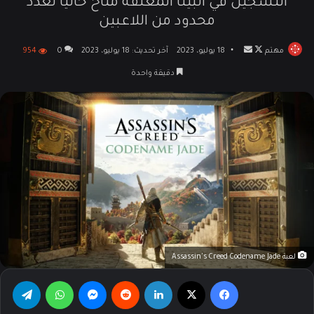
التسجيل في البيتا المغلقة متاح حاليًا لعدد
محدود من اللاعبين
مهتم
تابع
أرسل
18 يوليو، 2023
آخر تحديث: 18 يوليو، 2023
0
954
على
بريدا
دقيقة واحدة
X
إلكترونيا
لعبة Assassin's Creed Codename Jade
فيسبوك
‫X
لينكدإن
‏Reddit
ماسنجر
واتساب
تيلقرام