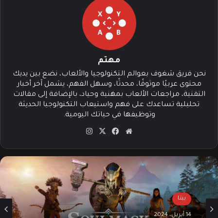
مهتم
نحن فريق شغوف بعوالم التكنولوجيا والألعاب، نضع بين يديك
محتوى عربيًا موثوقًا، محدثًا، وسهل الفهم، يشمل آخر أخبار
التقنية، مراجعات الألعاب بمهنية وحياد، بالإضافة إلى مقالات
تحليلية تساعدك على فهم واستيعاب التكنولوجيا الحديثة
وتوظيفها في حياتك اليومية.
موق
في
‫X
انس
ع
سب
تقرا
الوي
وك
م
ب
بيتا
14 أبريل، 2024