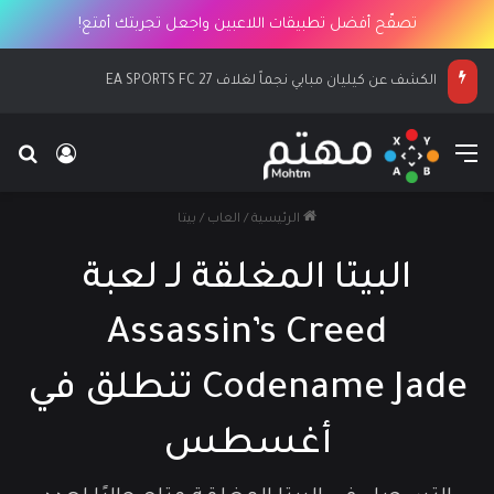
تصفّح أفضل تطبيقات اللاعبين واجعل تجربتك أمتع!
الكشف عن كيليان مبابي نجماً لغلاف EA SPORTS FC 27
القائمة
بح
تسجيل ا
الرئيسية
/
العاب
/
بيتا
البيتا المغلقة لـ لعبة
Assassin’s Creed
Codename Jade تنطلق في
أغسطس