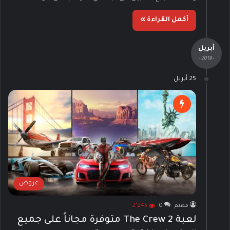
أكمل القراءة »
أبريل
- 2019 -
25 أبريل
عروض
مهتم
0
2٬245
لعبة The Crew 2 متوفرة مجاناً على جميع