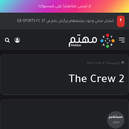
لا تنسى متابعتنا على فيسبوك!
كيليان مبابي وجود بيلينغهام يرحّبان بكم في EA SPORTS FC 27
القائمة
بح
تسجيل ا
الرئيسية
/
The Crew 2
The Crew 2
سبتمبر
- 2023 -