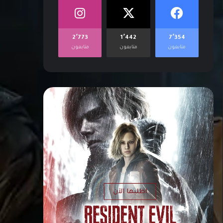
2٬773
1٬442
7٬354
متابعون
متابعون
متابعون