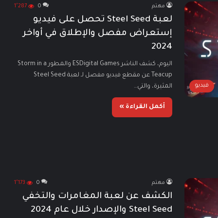
مهتم
0
1٬287
لعبة Steel Seed تحصل على فيديو
إستعراض مفصل والإطلاق في أواخر
2024
اليوم، كشف الناشر ESDigital Games والمطور Storm in a
Teacup عن مقطع فيديو مفصل لـ لعبة Steel Seed
فيديو
المثيرة، والتي…
أكمل القراءة »
مهتم
0
1٬173
الكشف عن لعبة المغامرات والتخفي
Steel Seed والإصدار خلال عام 2024