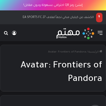
إنشئ رمز QR احترافي بسهولة ودون مقابل!
الكشف عن كيليان مبابي نجماً لغلاف EA SPORTS FC 27
القائمة
بح
تسجيل ا
الرئيسية
/
Avatar: Frontiers of Pandora
Avatar: Frontiers of
Pandora