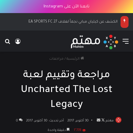
تابعنا الآن على Instagram
الكشف عن كيليان مبابي نجماً لغلاف EA SPORTS FC 27
القائمة
بح
تسجيل ا
الرئيسية
/
مراجعات
مراجعة وتقييم لعبة
Uncharted The Lost
Legacy
مهتم
تابع
أرسل
30 أكتوبر، 2017
آخر تحديث: 30 أكتوبر، 2017
0
على
بريدا
1٬778
دقيقة واحدة