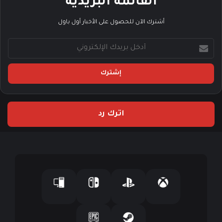
القائمة البريدية
أشترك الآن للحصول على الأخبار أول باول
أ
د
خ
ل
ب
ر
ي
اترك رد
د
ك
ا
ل
إ
ل
ك
ت
ر
و
ن