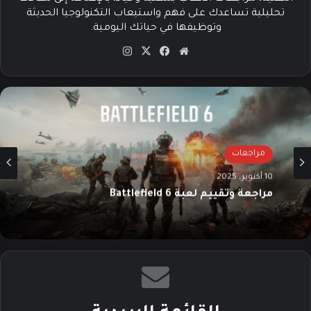
تحليلية تساعدك على فهم واستيعاب التكنولوجيا الحديثة
وتوظيفها في حياتك اليومية.
موق
في
‫X
انس
ع
سب
تقرا
الوي
وك
م
ب
مراجعات
10 أكتوبر، 2025
مراجعة وتقييم لعبة Battlefield 6