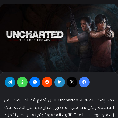
X
إلكترونيا
فيسبوك
‫X
لينكدإن
‏Reddit
ماسنجر
واتساب
تيلقرام
بعد إصدار لعبة Uncharted 4 الكل أجمع أنه آخر إصدار في
السلسة ولكن منذ فترة تم طرح إصدار جديد من اللعبة تحت
إسم The Lost Legacy “الأرث المفقود” وتم تغيير بطل الأجزاء