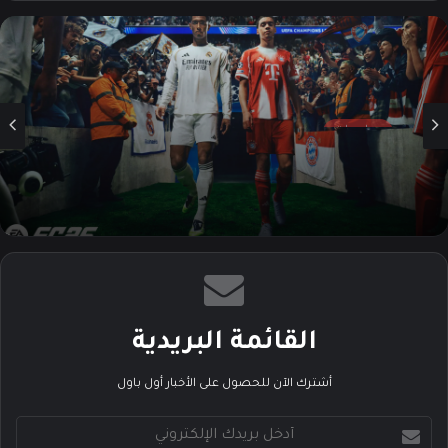
الوي
وك
م
ب
مراجعات
28 سبتمبر، 2025
مراجعة وتقييم لعبة EA Sports FC 26
القائمة البريدية
أشترك الآن للحصول على الأخبار أول باول
أ
د