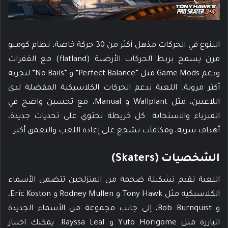
التنوع في الحركات مذهل أكثر من 30 حركة خاصة، نظام كومبو
مرن يسمح بربط الحركات الأرضية (flatland) مع القفزات
ودعم Game Mods مثل “Perfect Balance” و “No Bails” لتجربة
أكثر مرونة. اللعبة تدعم الحركات الكلاسيكية المفضلة لدى
اللاعبين، مثل Wallplant و Manual، مع تحسين واضح في
الفيزياء والاستجابة. كل خريطة تحتوي على تحديات جديدة،
أهداف سرية، ومكافآت تشجع على إعادة اللعب والتعمق أكثر.
الشخصيات (Skaters)
اللعبة تقدم تشكيلة ضخمة من المتزلجين تتضمن الأسماء
الكلاسيكية مثل Tony Hawk و Rodney Mullen و Eric Koston،
و Bob Burnquist، إلى جانب مجموعة من الأسماء الجديدة
البارزة مثل Yuto Horigome و Rayssa Leal. يمكنك اختيار