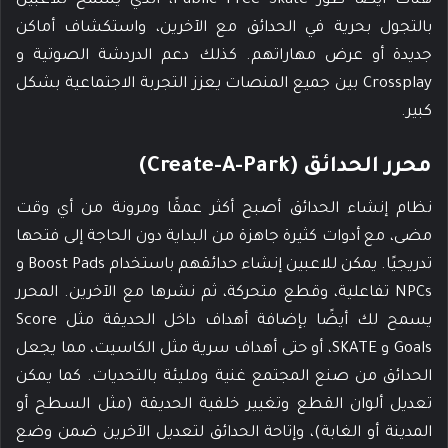
هناك أيضًا طور Public Free Skate، الذي يسمح للاعبين
بالتجول بحرية في الحدائق مع الآخرين، واستكشاف أماكن
جديدة أو عرض مهاراتهم. كذلك دعم الدردشة الصوتية و
Crossplay بين جميع المنصات يعزز التجربة الاجتماعية بشكل
كبير.
محرر الحدائق (Create-A-Park)
نظام إنشاء الحدائق أصبح أكثر عمقًا ومرونة من أي وقت
مضى، مع أدوات كثيرة جاهزة من البداية دون الحاجة إلى فتحها
تدريجيًا. يمكن للاعبين إنشاء حدائقهم باستخدام Boost Pads و
NPCs تفاعلية، وقطع متحركة، ثم نشرها مع الآخرين. المحرر
يسمح لك أيضًا بإضافة أهداف داخل الحديقة مثل Score
Goals و SKATE، أو حتى أهداف سرية مثل الكاسيت، مما يجعل
الحدائق من صنع المجتمع غنية ومليئة بالتحديات. كما يمكن
تعديل ألوان القطع وتغيير خلفية الحديقة (مثل السطح أو
المدينة أو الغابة)، وإتاحة الحدائق لتعديل الآخرين ضمن وضع