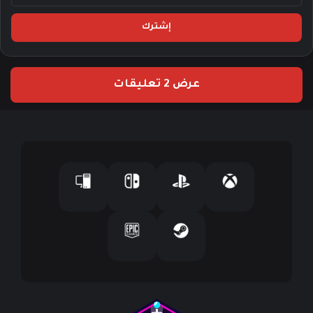
خ
ل
ب
ر
ي
عرض 2 تعليقات
د
ك
ا
ل
إ
ل
ك
ت
ر
و
ن
ي