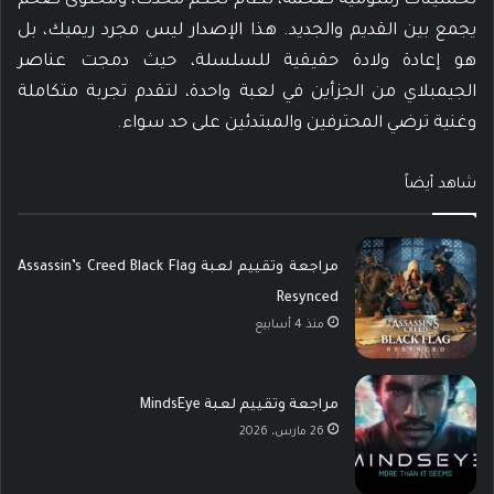
تحسينات رسومية ضخمة، نظام تحكم محدث، ومحتوى ضخم
يجمع بين القديم والجديد. هذا الإصدار ليس مجرد ريميك، بل
هو إعادة ولادة حقيقية للسلسلة، حيث دمجت عناصر
الجيمبلاي من الجزأين في لعبة واحدة، لتقدم تجربة متكاملة
وغنية ترضي المحترفين والمبتدئين على حد سواء.
شاهد أيضاً
مراجعة وتقييم لعبة Assassin’s Creed Black Flag
Resynced
منذ 4 أسابيع
مراجعة وتقييم لعبة MindsEye
26 مارس، 2026