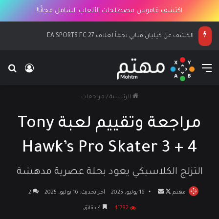
اكتشف قاموس مصطلحات الألعاب الشامل مجانًا!
الكشف عن كيليان مبابي نجماً لغلاف EA SPORTS FC 27
القائمة
بح
تسجيل ا
الرئيسية
/
مراجعات
مراجعة وتقييم لعبة Tony
Hawk’s Pro Skater 3 + 4
التزلج الكلاسيكي يعود بحلة عصرية مدهشة
مهتم
تابع
أرسل
16 يوليو، 2025
آخر تحديث: 16 يوليو، 2025
2
على
بريدا
4٬792
4 دقائق
X
إلكترونيا