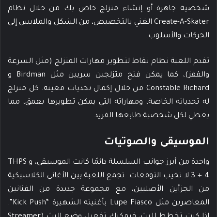
شخصية جاهزة أو إنشاء متزلج خاص بك من خلال نظام
Create-A-Skater الغني بالتخصيص، من الشكل والملابس إلى
الحركات والأسلوب.
تقدم اللعبة نظام نقاط لتطوير مهارات المتزلج (مثل السرعة
والقفز)، كما يمكن فتح متزلجين سريين مثل Birdman و
Constable Richard من خلال إكمال تحديات معينة. كل متزلج
له تحدياته الخاصة، ومهاراته التي يمكن تطويرها بعمق، مما
يعطي لكل شخصية طابعها الفريد.
الموسيقى والصوتيات
واحدة من أبرز جوانب السلسلة دائمًا كانت الموسيقى، و THPS
3 + 4 لا تخيب التوقعات. تجمع اللعبة بين الأغاني الكلاسيكية
من الجزأين الأصليين، مع مجموعة جديدة من الفنانين
المعاصرين مثل Lupe Fiasco بأغنيته الشهيرة “Kick Push”.
إذا كنت تخطط للبث، فيمكنك تفعيل وضع البث (Streamer