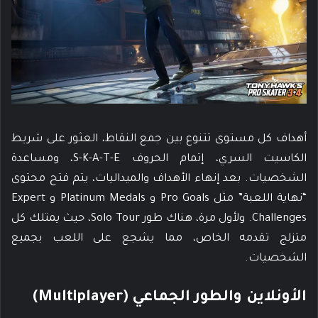
أهداف كل مستوى تتنوع بين جمع النقاط، العثور على شريط
الكاسيت السري، إتمام الحروف S-K-A-T-E، ومساعدة
الشخصيات. بعد إنهاء الأهداف والميداليات، يتم فتح محتوى
“نهاية اللعبة” مثل Pro Goals و Platinum Medals و Expert
Challenges. ولأول مرة، هناك طور Solo Tour، حيث يمتلك كل
متزلج تقدمه الخاص، مما يشجع على اللعب بجميع
الشخصيات.
الأونلاين والطور الجماعي (Multiplayer)