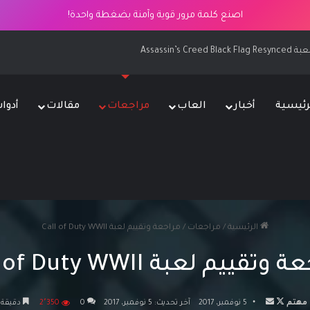
اصنع كلمة مرور قوية وآمنة بضغطة واحدة!
 يونيو
رئيسية
أخبار
العاب
مراجعات
مقالات
أدوا
الرئيسية
/
مراجعات
/
مراجعة وتقييم لعبة Call of Duty WWII
تقييم لعبة Call of Duty WWII
تابع
أرسل
مهتم
5 نوفمبر، 2017
آخر تحديث: 5 نوفمبر، 2017
0
2٬350
دقيقة 