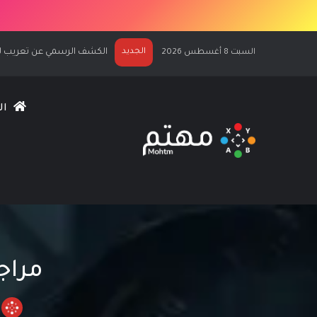
الجديد
موسم “صحوة الموت” للعبة Diablo IV والتجربة المجانية لفئة الساحر قادمان في 30
السبت 8 أغسطس 2026
ال
مراجعة و