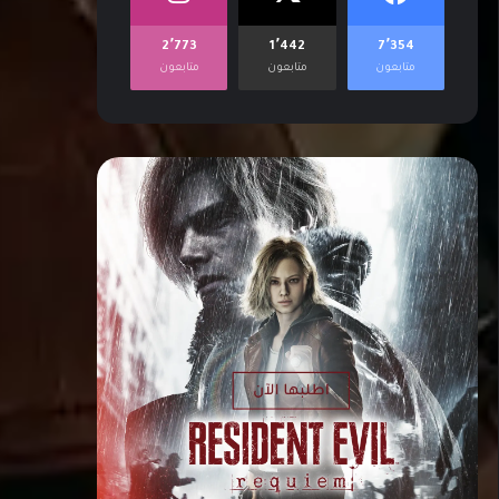
2٬773
1٬442
7٬354
متابعون
متابعون
متابعون