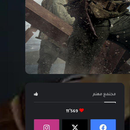
مجتمع مهتم
11٬569