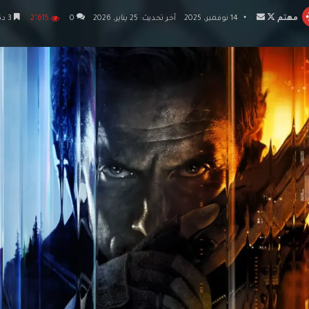
تابع
أرسل
مهتم
14 نوفمبر، 2025
آخر تحديث: 25 يناير، 2026
0
2٬615
3 دقائق
على
بريدا
X
إلكترونيا