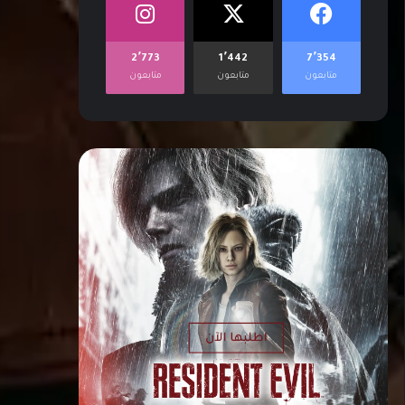
2٬773
1٬442
7٬354
متابعون
متابعون
متابعون