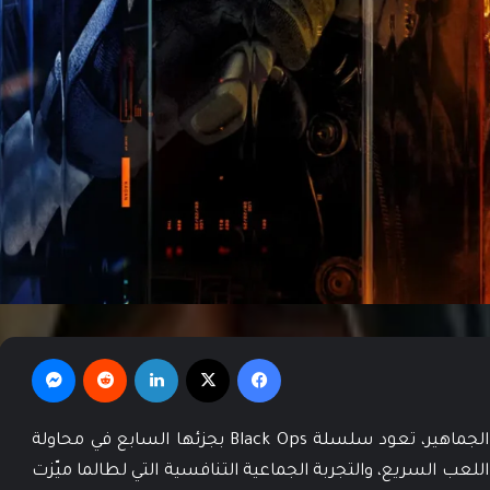
فيسبوك
‫X
لينكدإن
‏Reddit
ماسنجر
بعد تاريخ طويل من النجاحات والانقسامات بين الجماهير، تعود سلسلة Black Ops بجزئها السابع في محاولة
للعب السريع، والتجربة الجماعية التنافسية التي لطالما ميّزت