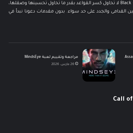
Call of Duty. من اللحظات الأولى، يتضح أن Black Ops 7 لا تحاول كسر القواعد بقدر ما تحاول تحسينها وصقلها،
ين القدامى والجدد على حد سواء. بدون مقدمات دعونا نبدأ في
Assassin’s
مراجعة وتقييم لعبة MindsEye
26 مارس، 2026