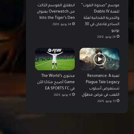
موسم “صحوة الموت”
انطلاق الموسم الثالث
للعبة Diablo IV
من Overwatch بعنوان
والتجربة المجانية لفئة
Into the Tiger’s Den
الساحر قادمان في 30
24 يونيو، 2026
يونيو
24 يونيو، 2026
لعبة Resonance: A
محتوى The World’s
Plague Tale Legacy
Game أصبح متاحًا الآن
تستعرض أسلوب
في EA SPORTS FC
اللعب في عرض مطوّل
6 يونيو، 2026
13 يونيو، 2026