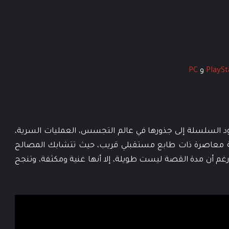
PlaySt
و
PC
 أبرز عناصر Black Ops 7، حيث تعود السلسلة إلى جذورها في عالم التجسس، العمليات السرية،
منية معاصرة ذات طابع مستقبلي قريب، حيث تتشابك المصالح
غم أن مدة القصة ليست طويلة، إلا أنها غنية ومكثفة، وتنجح