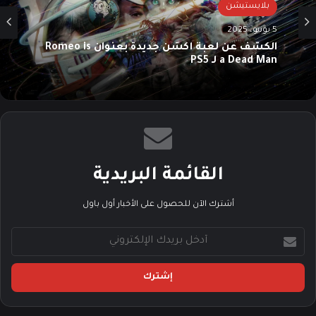
بلايستيشن
5 يونيو، 2025
الكشف عن لعبة أكشن جديدة بعنوان Romeo is
a Dead Man لـ PS5
القائمة البريدية
أشترك الآن للحصول على الأخبار أول باول
أ
د
خ
ل
ب
ر