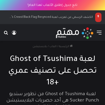
تابع جدول إطلاق الألعاب لهذا العام!
الكشف الرسمي عن تعريب لعبة Assassin’s Creed Black Flag Resynced
القائمة
بح
تسجيل ا
الرئيسية
/
العاب
/
بلايستيشن
لعبة Ghost of Tsushima
تحصل على تصنيف عمري
+18
لعبة Ghost of Tsushima من تطوير ستديو
Sucker Punch هى أحد حصريات البلايستيشن