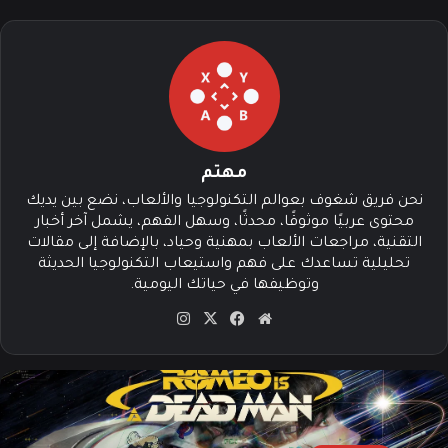
مهتم
نحن فريق شغوف بعوالم التكنولوجيا والألعاب، نضع بين يديك
محتوى عربيًا موثوقًا، محدثًا، وسهل الفهم، يشمل آخر أخبار
التقنية، مراجعات الألعاب بمهنية وحياد، بالإضافة إلى مقالات
تحليلية تساعدك على فهم واستيعاب التكنولوجيا الحديثة
وتوظيفها في حياتك اليومية.
موق
في
‫X
انس
ع
سب
تقرا
الوي
وك
م
ب