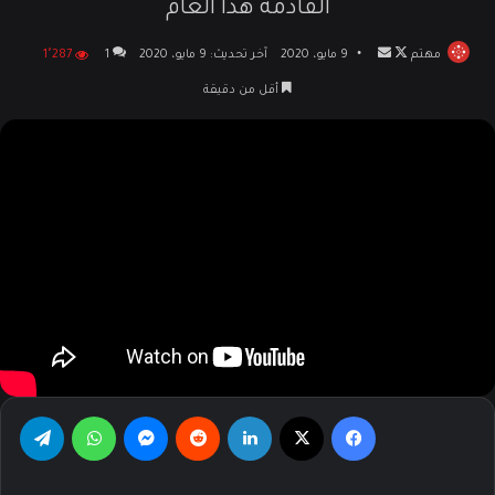
القادمة هذا العام
مهتم
تابع
أرسل
9 مايو، 2020
آخر تحديث: 9 مايو، 2020
1
1٬287
على
بريدا
أقل من دقيقة
X
إلكترونيا
فيسبوك
‫X
لينكدإن
‏Reddit
ماسنجر
واتساب
تيلقرام