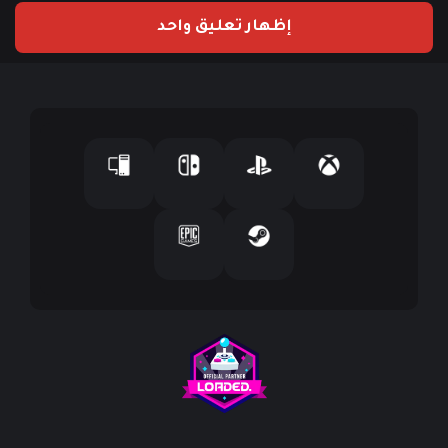
ي
إظهار تعليق واحد
د
ك
ا
ل
إ
ل
ك
ت
ر
و
ن
ي