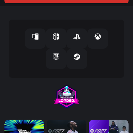
ك
ا
ل
إ
ل
ك
ت
ر
و
ن
ي