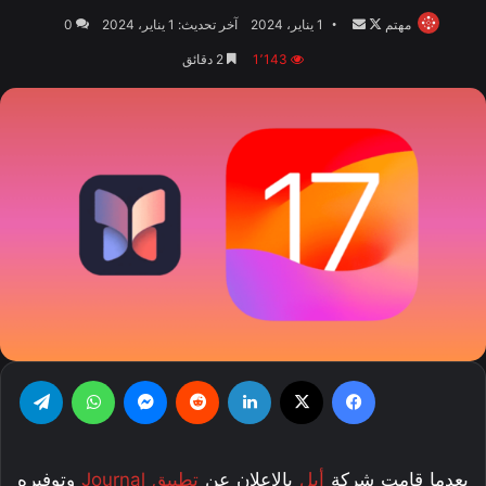
مهتم
تابع
أرسل
1 يناير، 2024
آخر تحديث: 1 يناير، 2024
0
على
بريدا
1٬143
2 دقائق
X
إلكترونيا
فيسبوك
‫X
لينكدإن
‏Reddit
ماسنجر
واتساب
تيلقرام
بعدما قامت شركة
أبل
بالإعلان عن
تطبيق Journal
وتوفيره