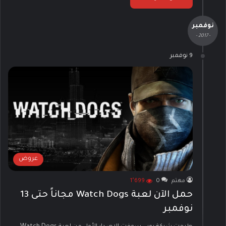
نوفمبر
- 2017 -
9 نوفمبر
عروض
مهتم
0
1٬699
حمل الآن لعبة Watch Dogs مجاناً حتى 13
نوفمبر