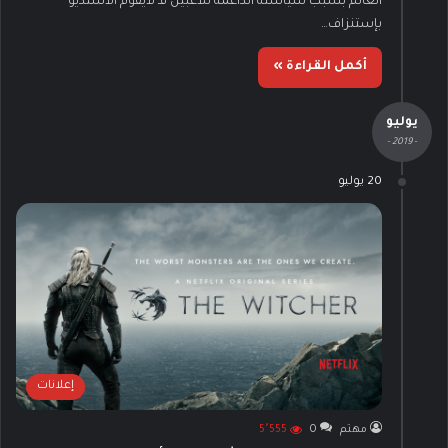
العالم بسبب سياسته الداعمة للأعبين فـ لايقوم الأستديو
بإستنزاف…
أكمل القراءة »
يوليو
- 2019 -
20 يوليو
إعلانات
مهتم
0
5٬555