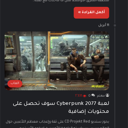
منطقة الشرق الأوسط مثل ما ماحدث مع لعبة…
أكمل القراءة »
11 أبريل
العاب
مهتم
0
1٬331
لعبة Cyberpunk 2077 سوف تحصل على
محتويات إضافية
يحوز ستديو CD Projekt Red على ثقة وإعجاب معظم اللأعبين حول