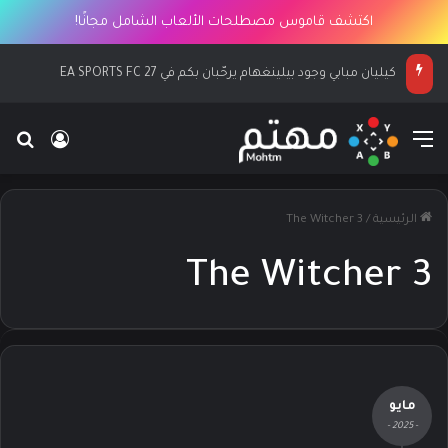
اكتشف قاموس مصطلحات الألعاب الشامل مجانًا!
كيليان مبابي وجود بيلينغهام يرحّبان بكم في EA SPORTS FC 27
القائمة
بح
تسجيل ا
الرئيسية
/
The Witcher 3
The Witcher 3
مايو
- 2025 -