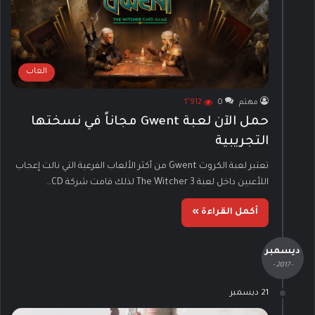
العاب
مهتم
0
1٬912
حمل الآن لعبة Gwent مجاناً في نسختها
التجريبية
تعتبر لعبة الكروت Gwent من أكثر الألعاب الفرعية التي نالت إعجاب
اللأعبين داخل لعبة The Witcher 3 لذلك قامت شركة CD…
أكمل القراءة »
ديسمبر
- 2017 -
21 ديسمبر