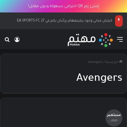
إنشئ رمز QR احترافي بسهولة ودون مقابل!
كيليان مبابي وجود بيلينغهام يرحّبان بكم في EA SPORTS FC 27
القائمة
بح
تسجيل ا
الرئيسية
/
Avengers
Avengers
سبتمبر
- 2020 -