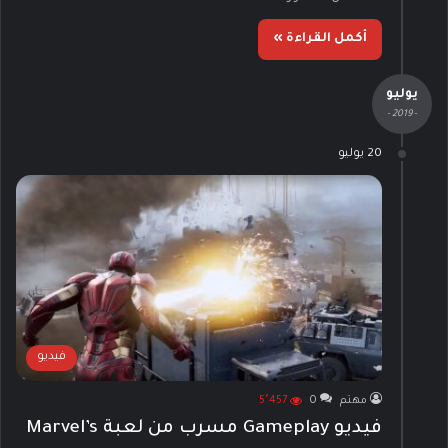
أكمل القراءة »
يوليو
- 2019 -
20 يوليو
فيديو
مهتم
0
5٬457
فيديو Gameplay مسرب من لعبة Marvel’s