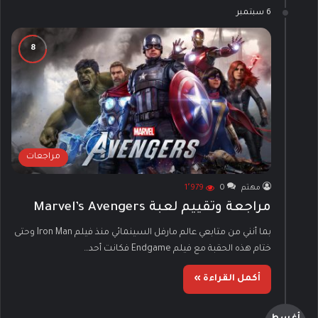
6 سبتمبر
مراجعات
مهتم
0
1٬979
مراجعة وتقييم لعبة Marvel’s Avengers
بما أنني من متابعي عالم مارفل السينمائي منذ فيلم Iron Man وحتى
ختام هذه الحقبة مع فيلم Endgame فكانت أحد…
أكمل القراءة »