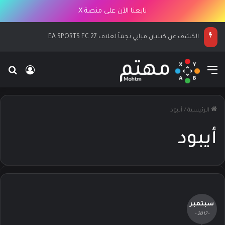
تابعنا الآن على منصة X
الكشف عن كيليان مبابي نجماً لغلاف EA SPORTS FC 27
القائمة
بح
تسجيل ا
الرئيسية
/
أيبود
أيبود
سبتمبر
- 2017 -