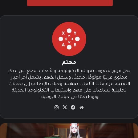
مهتم
نحن فريق شغوف بعوالم التكنولوجيا والألعاب، نضع بين يديك
محتوى عربيًا موثوقًا، محدثًا، وسهل الفهم، يشمل آخر أخبار
التقنية، مراجعات الألعاب بمهنية وحياد، بالإضافة إلى مقالات
تحليلية تساعدك على فهم واستيعاب التكنولوجيا الحديثة
وتوظيفها في حياتك اليومية.
موق
في
‫X
انس
ع
سب
تقرا
الوي
وك
م
ب