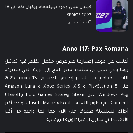
كيليان مبابي وجود بيلينغهام يرحّبان بكم في EA
SPORTS FC 27
منذ أسبوعين
Anno 117: Pax Romana
أعلنت عن موعد إصدارها عبر عرض مذهل تظهر فيه تماثيل
روما وهي تغني في مشهد مثير يلمح إلى الإرث الذي سيتركه
اللاعب كحاكم. من المقرر إطلاق اللعبة في 13 نوفمبر 2025
على PlayStation 5 و Xbox Series X|S و Amazon Luna
وWindows PC عبر Steam وEpic Games Store وUbisoft
Connect. تم تطوير اللعبة بواسطة Ubisoft Mainz، وتعد أكثر
أجزاء السلسلة طموحًا حتى الآن، كما أنها واحدة من أكبر
الألعاب التي تتناول الإمبراطورية الرومانية.