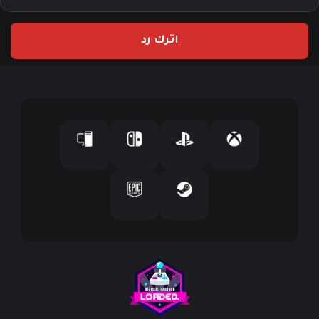
ر
ي
اترك رد
د
ك
ا
ل
إ
ل
ك
ت
ر
و
ن
ي