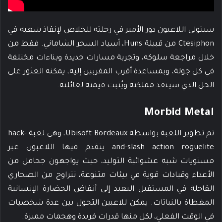
سيتولى اللاعبون دور الأمير في رحلته للخلاص لإنقاذ شعبه في
Ctesiphon من قبيلة Huns، أسياد السحر الشاماني. فقط من
خلال مراجعة سلوكه، وتجربة مسارات جديدة وبناءات مختلفة
في كل جولة، وبمساعدة أقرب المقربين إليه، يمكنه العثور على
الحل الذي سينقذ مملكته ويُثبت قيمته لعائلته.
Morbid Metal
تم تطوير اللعبة بواسطة Ubisoft Bordeaux، وهي لعبة hack-
and-slash action roguelite يتقدم فيها اللاعبون عبر
مستويات شبه عشوائية التوليد، حيث يواجهون جحافل من
الأعداء وقيادات قوية في بيئات متنوعة، تتراوح من الصحاري
القاحلة في المستقبل البعيد إلى أنقاض الحضارة الإنسانية
المغطاة بالنباتات. يمكن للاعبين التحول بين عدة شخصيات
في الوقت الفعلي، لكل منها قدرات فريدة وهجمات مميزة.