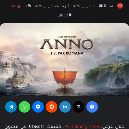
مهتم
تابع
أرسل
9 يونيو، 2025
آخر تحديث: 9 يونيو، 2025
0
642
على
بريدا
2 دقائق
X
إلكترونيا
فيسبوك
‫X
لينكدإن
‏Reddit
ماسنجر
واتساب
تيلقرام
خلال عرض
PC Gaming Show
، كشفت Ubisoft عن محتوى