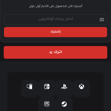
أشترك الآن للحصول على الأخبار أول باول
أ
د
خ
ل
ب
ر
ي
اترك رد
د
ك
ا
ل
إ
ل
ك
ت
ر
و
ن
ي