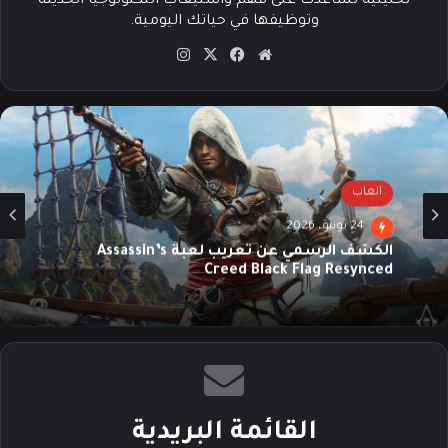
تحليلية تساعدك على فهم واستيعاب التكنولوجيا الحديثة
وتوظيفها في حياتك اليومية.
موق
في
‫X
انس
ع
سب
تقرا
الوي
وك
م
ب
العاب
24 يونيو، 2026
الكشف الرسمي عن تعريب لعبة Assassin’s
Creed Black Flag Resynced
القائمة البريدية