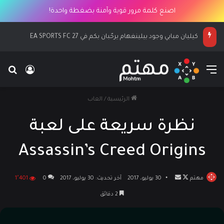
اصنع كلمة مرور قوية وآمنة بضغطة واحدة!
كيليان مبابي وجود بيلينغهام يرحّبان بكم في EA SPORTS FC 27
القائمة
بح
تسجيل ا
الرئيسية
/
العاب
نظرة سريعة على لعبة
Assassin’s Creed Origins
مهتم
تابع
أرسل
30 يوليو، 2017
آخر تحديث: 30 يوليو، 2017
0
1٬401
على
بريدا
2 دقائق
X
إلكترونيا