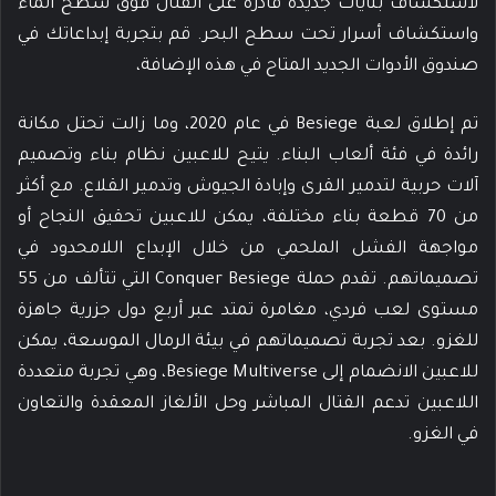
لاستكشاف بنايات جديدة قادرة على القتال فوق سطح الماء
واستكشاف أسرار تحت سطح البحر. قم بتجربة إبداعاتك في
صندوق الأدوات الجديد المتاح في هذه الإضافة،
تم إطلاق لعبة Besiege في عام 2020، وما زالت تحتل مكانة
رائدة في فئة ألعاب البناء. يتيح للاعبين نظام بناء وتصميم
آلات حربية لتدمير القرى وإبادة الجيوش وتدمير القلاع. مع أكثر
من 70 قطعة بناء مختلفة، يمكن للاعبين تحقيق النجاح أو
مواجهة الفشل الملحمي من خلال الإبداع اللامحدود في
تصميماتهم. تقدم حملة Conquer Besiege التي تتألف من 55
مستوى لعب فردي، مغامرة تمتد عبر أربع دول جزرية جاهزة
للغزو. بعد تجربة تصميماتهم في بيئة الرمال الموسعة، يمكن
للاعبين الانضمام إلى Besiege Multiverse، وهي تجربة متعددة
اللاعبين تدعم القتال المباشر وحل الألغاز المعقدة والتعاون
في الغزو.