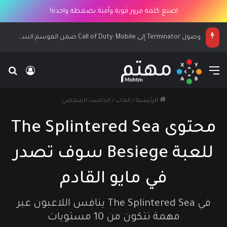
اصنع كلمة مرور قوية وآمنة بضغطة واحدة!
وصول Terminator إلى Call of Duty: Mobile ضمن الموسم السابع
القائمة
بح
تسجيل ا
الرئيسية
/
العاب
/
الحاسب الشخصي
محتوى The Splintered Sea
للعبة Besiege سوف تصدر
في مايو القادم
في The Splintered Sea ينافس اللاعبون عبر
مهمة تتكون من 10 مستويات