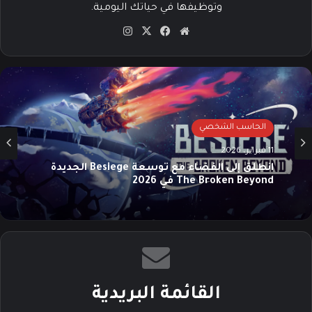
وتوظيفها في حياتك اليومية.
موق
في
‫X
انس
ع
سب
تقرا
الوي
وك
م
ب
الحاسب الشخصي
11 فبراير، 2026
انطلق إلى الفضاء مع توسعة Besiege الجديدة
The Broken Beyond في 2026
القائمة البريدية