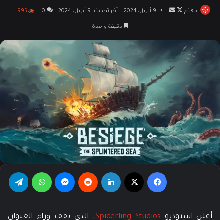
مهتم
تابع
أرسل
9 أبريل، 2024
آخر تحديث: 9 أبريل، 2024
0
995
على
بريدا
دقيقة واحدة
X
إلكترونيا
فيسبوك
‫X
لينكدإن
‏Reddit
ماسنجر
واتساب
تيلقرام
أعلن استوديو
Spiderling Studios
، الذي يقف وراء العنوان