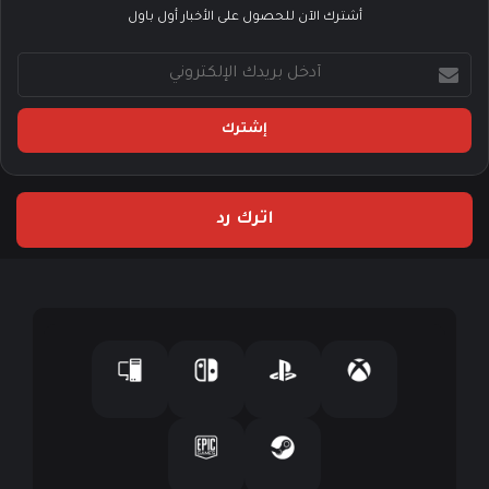
أشترك الآن للحصول على الأخبار أول باول
أ
د
خ
ل
ب
ر
ي
اترك رد
د
ك
ا
ل
إ
ل
ك
ت
ر
و
ن
ي