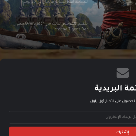
المجانية لفئة الساحر قادمان في 30 يونيو
انطلاق الموسم الثالث من Overwatch بعنوان
Into the Tiger’s Den
لعبة Resonance: A Plague Tale Legacy
تستعرض أسلوب اللعب في عرض مطوّل
محتوى The World’s Game أصبح متاحًا الآن في
EA SPORTS FC
مة البريدية
لحصول على الأخبار أول باول
لعبة Rayman Legends Retold قادمة لمنصات
الألعاب في الاول من أكتوبر
العاب Rainbow Six Siege و Rainbow Six