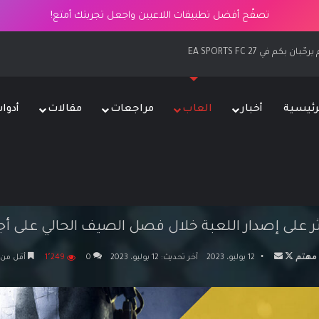
تصفّح أفضل تطبيقات اللاعبين واجعل تجربتك أمتع!
EA SPORTS F
رئيسية
أخبار
العاب
مراجعات
مقالات
أدوا
الرئيسية
/
العاب
/
لعبة XDefiant لن تتوفر على PS4 و Xbox One وقت الإطلاق
ثر على إصدار اللعبة خلال فصل الصيف الحالي على أج
تابع
أرسل
مهتم
12 يوليو، 2023
آخر تحديث: 12 يوليو، 2023
0
1٬249
أقل من 
على
بريدا
X
إلكترونيا