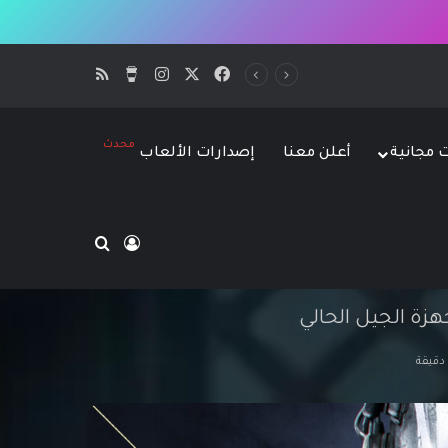
‫X
فيسبوك
انستقرام
‫Buy Me a Coffee
ملخص الموقع SS
محدث
ت مجانية
أعلن معنا
إصدارات الألعاب
بحث عن
تسجيل الدخول
هزة الجيل الحالي
دقيقة