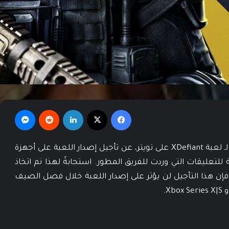
فيسبوك
‫X
لينكدإن
‏Reddit
ماسنجر
لـ لعبة XDefiant على تويتر، عن تأجيل إصدار اللعبة على أجهزة
PS4 و Xbox One، وذلك نتيجة للتعليقات التي وردت للفريق المطور. استجابةً لهذا تم اتخاذ
 فإن هذا التأجيل لن يؤثر على إصدار اللعبة خلال فصل الصيف