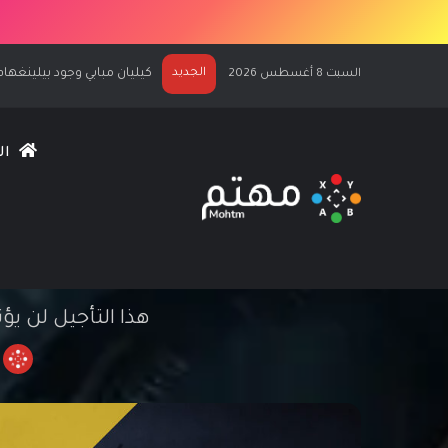
الجديد
الكشف عن كيليان مبابي نجماً لغلاف C 27
السبت 8 أغسطس 2026
ال
لعبة XDefiant لن تتوفر على PS4 و Xbox One وقت الإطلاق
هذا التأجيل لن يؤ