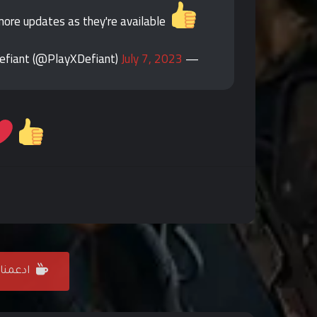
We'll provide more updates as they're available.
July 7, 2023
— XDefiant (@PlayXDefiant)
ادعمنا على ffee