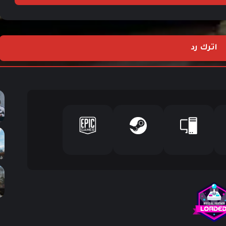
Mobile تُطلقان مواسم جديدة بالكامل
لعبة EA SPORTS FC توسّع نطاق لعبة العالم
اترك رد
مع وصول أكثر من 50 منتخبًا وطنيًا رسميًا إلى
اللعبة
إطلاق العرض الدعائي الأول للعبة Call of Duty:
Modern Warfare 4 رسميًا
الكشف عن كيليان مبابي نجماً لغلاف EA
SPORTS FC 27
الكشف الرسمي عن تعريب لعبة Assassin’s
Creed Black Flag Resynced