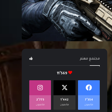
مجتمع مهتم
11٬569
2٬773
1٬442
7٬354
متابعون
متابعون
متابعون