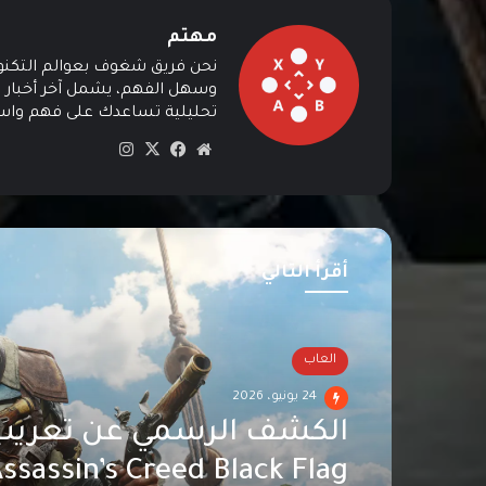
مهتم
نحن فريق شغوف بعوالم التكنولوج
وسهل الفهم، يشمل آخر أخبار ال
تحليلية تساعدك على فهم واستي
موق
في
‫X
انس
ع
سب
تقرا
الوي
وك
م
ب
أقرأ التالي
العاب
24 يونيو، 2026
الكشف الرسمي عن تعريب 
ssassin’s Creed Black Flag