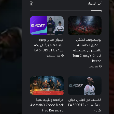
آخر الأخبار
يوبيسوفت تحتفل
كيليان مبابي وجود
بالذكرى الخامسة
بيلينغهام يرحّبان بكم
والعشرين لسلسلة
في EA SPORTS FC 27
Tom Clancy’s Ghost
منذ أسبوعين
Recon
منذ يومين
9
الكشف عن كيليان مبابي
مراجعة وتقييم لعبة
نجماً لغلاف EA SPORTS
Assassin’s Creed Black
FC 27
Flag Resynced