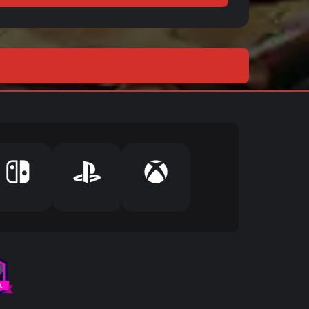
ب
ر
ي
د
ك
ا
ل
إ
ل
ك
ت
ر
و
ن
ي