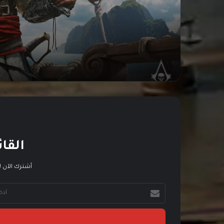
Resynced
القائ
أشترك الآن ل
أ
د
خ
ل