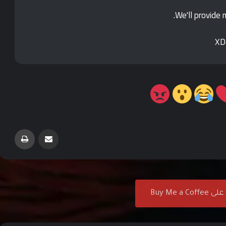
محتوى The World’s Game أصبح متاحًا الآن في
مشاركة عبر البريد
طباعة
EA SPORTS FC
لعبة Rayman Legends Retold قادمة لمنصات
الألعاب في الاول من أكتوبر
Buy Me a Co
العاب Rainbow Six Siege و Rainbow Six
Mobile تُطلقان مواسم جديدة بالكامل