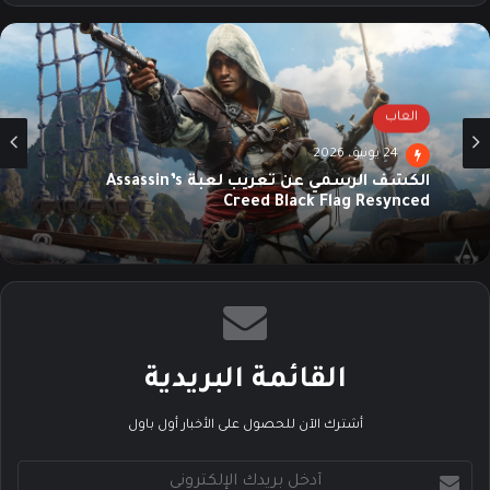
الوي
وك
م
ب
العاب
24 يونيو، 2026
الكشف الرسمي عن تعريب لعبة Assassin’s
Creed Black Flag Resynced
القائمة البريدية
أشترك الآن للحصول على الأخبار أول باول
أ