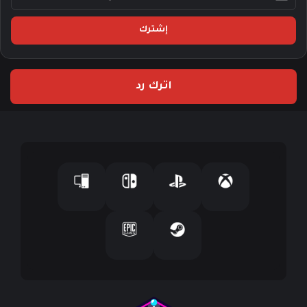
د
خ
ل
ب
ر
ي
اترك رد
د
ك
ا
ل
إ
ل
ك
ت
ر
و
ن
ي