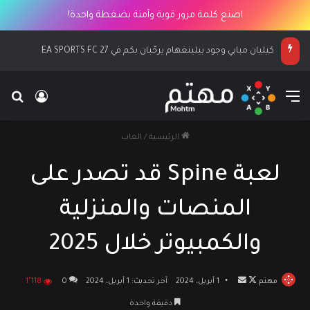
اصنع كلمة مرور قوية وآمنة بضغطة واحدة!
كيليان مبابي وجود بيلينغهام يرحّبان بكم في EA SPORTS FC 27
القائمة
بح
تسجيل ا
الرئيسية
/
العاب
لعبة Spine قد تصدر على
المنصات والمنزلية
والكمبيوتر خلال 2025
مهتم
تابع
أرسل
1 أبريل، 2024
آخر تحديث: 1 أبريل، 2024
0
1٬118
على
بريدا
دقيقة واحدة