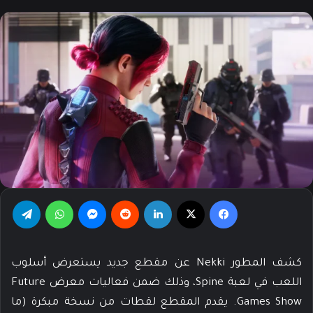
X
إلكترونيا
فيسبوك
‫X
لينكدإن
‏Reddit
ماسنجر
واتساب
تيلقرام
كشف المطور Nekki عن مقطع جديد يستعرض أسلوب
اللعب في لعبة Spine، وذلك ضمن فعاليات معرض Future
Games Show. يقدم المقطع لقطات من نسخة مبكرة (ما