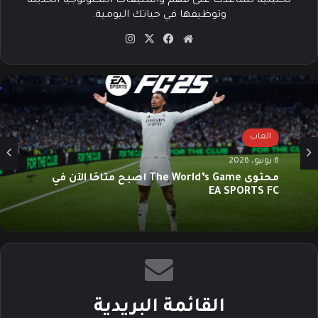
تحليلية تساعدك على فهم واستيعاب التكنولوجيا الحديثة
وتوظيفها في حياتك اليومية.
موق
في
‫X
انس
ع
سب
تقرا
الوي
وك
م
ب
العاب
6 يونيو، 2026
محتوى The World’s Game أصبح متاحًا الآن في
EA SPORTS FC
القائمة البريدية