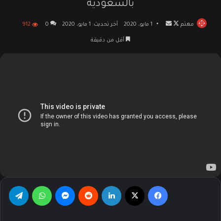
بالسعودية
مهتم
تابع
أرسل
1 مايو، 2020
آخر تحديث: 1 مايو، 2020
0
912
على
بريدا
أقل من دقيقة
X
إلكترونيا
فيسبوك
‫X
لينكدإن
‏Reddit
ماسنجر
واتساب
تيلقرام