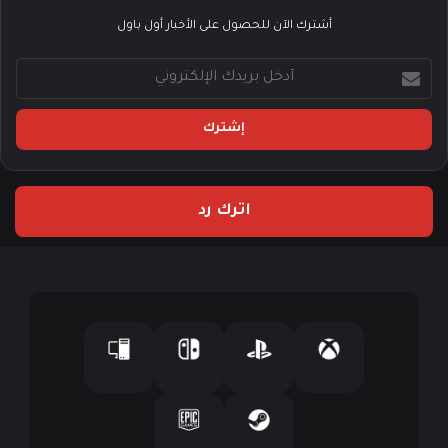
أشترك الآن للحصول على الأخبار أول باول
أ
د
خ
ل
ب
ر
ي
اترك رد
د
ك
ا
ل
إ
ل
ك
ت
ر
و
ن
ي