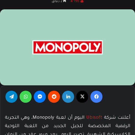
4٬196
2 دقائق
X
إلكترونيا
فيسبوك
‫X
لينكدإن
‏Reddit
ماسنجر
واتساب
تيلقرام
أعلنت شركة
Ubisoft
اليوم أن لعبة Monopoly، وهي التجربة
الرقمية المخصصة للجيل الجديد من اللعبة اللوحية
الكلاسيكية الشهيرة، تصدر اليوم. بعد مرور عقد من الزمان