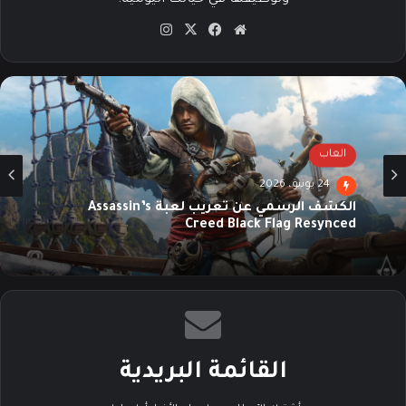
وتوظيفها في حياتك اليومية.
موق
في
‫X
انس
ع
سب
تقرا
الوي
وك
م
ب
العاب
24 يونيو، 2026
الكشف الرسمي عن تعريب لعبة Assassin’s
Creed Black Flag Resynced
القائمة البريدية