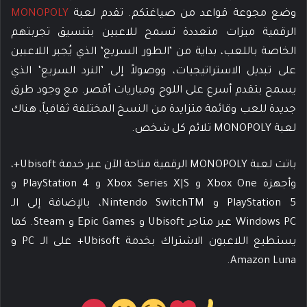
وضع مجوعة قواعد من صياغتكم. تقدم لعبة
MONOPOLY
الرقمية ميزات متعددة تسمح للاعبين بتنسيق تجربتهم
الخاصة باللعب، بداية من ’الطور السريع‘ الذي يُجبر اللاعبين
على تبديل الاستراتيجيات، ووصولاً إلى ’النرد السريع‘ الذي
يسمح بتقدم أسرع على اللوح ومباريات أقصر. مع وجود طرق
جديدة للعب وقائمة متزايدة من النسخ المختلفة ثقافياً، هناك
لعبة MONOPOLY تلائم كل شخص.
باتت لعبة MONOPOLY الرقمية متاحة الآن عبر خدمة Ubisoft+،
وأجهزة Xbox One و Xbox Series X|S و PlayStation 4 و
PlayStation 5 و Nintendo SwitchTM، بالإضافة إلى الـ
Windows PC عبر متاجر Ubisoft و Epic Games و Steam. كما
يستطيع اللاعبون الاشتراك بخدمة Ubisoft+ على الـ PC و
Amazon Luna.