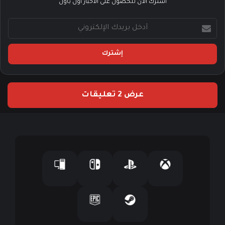
أشترك الآن للحصول على الأخبار أول باول
أ
د
خ
ل
ب
ر
ي
عرض 2 تعليقات
د
ك
ا
ل
إ
ل
ك
ت
ر
و
ن
ي