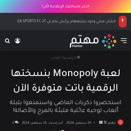
احجز مساحتك الإعلانية الآن!
كيليان مبابي وجود بيلينغهام يرحّبان بكم في EA SPORTS FC 27
القائمة
بح
تسجيل ا
الرئيسية
/
العاب
لعبة Monopoly بنسختها
الرقمية باتت متوفرة الآن
استحضروا ذكريات الماضي واستمتعوا بليلة
ألعاب لوحية عائلية مليئة بالمرح والأصالة!
مهتم
تابع
أرسل
26 سبتمبر، 2024
آخر تحديث: 26 سبتمبر، 2024
2
على
بريدا