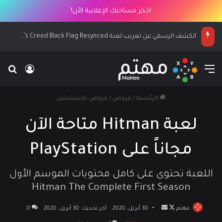
احجز مساحتك الإعلانية الآن!
الكشف الرسمي عن تعريب لعبة Assassin’s Creed Black Flag Resynced
القائمة
بح
تسجيل ا
الرئيسية
/
عروض
/
عروض بلايستيشن
لعبة Hitman متاحة الآن
مجاناً على PlayStation
اللعبة تحتوى على كامل محتويات الموسم الأول
Hitman The Complete First Season
مهتم
تابع
أرسل
30 أبريل، 2020
آخر تحديث: 30 أبريل، 2020
0
على
بريدا