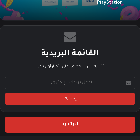
PlayStation
القائمة البريدية
أشترك الآن للحصول على الأخبار أول باول
أ
د
خ
ل
ب
ر
ي
اترك رد
د
ك
ا