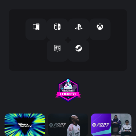
ل
إ
ل
ك
ت
ر
و
ن
ي