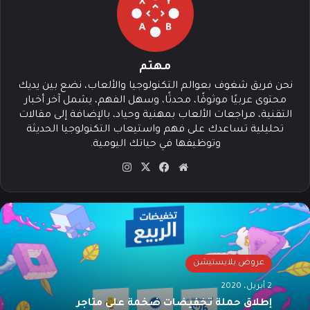
مهتم
نحن فريق شغوف بعوالم التكنولوجيا والألعاب، نضع بين يديك
محتوى عربيًا موثوقًا، محدثًا، وسهل الفهم، يشمل آخر أخبار
التقنية، مراجعات الألعاب بمهنية وحياد، بالإضافة إلى مقالات
تحليلية تساعدك على فهم واستيعاب التكنولوجيا الحديثة
وتوظيفها في حياتك اليومية.
موق
في
‫X
انس
ع
سب
تقرا
الوي
وك
م
ب
عروض بلايستيشن
2 أبريل، 2020
إطلاق حملة تخفيضات ضخمة على متاجر