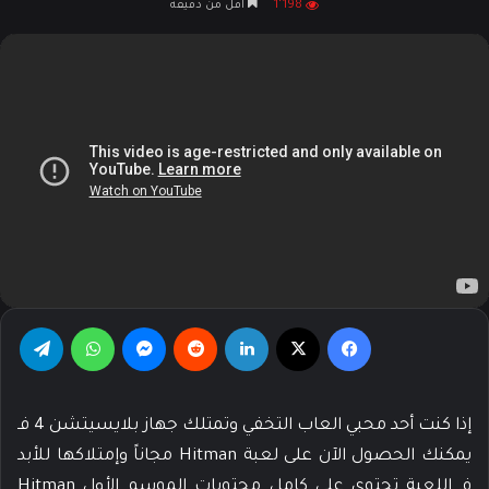
1٬198
أقل من دقيقة
X
إلكترونيا
فيسبوك
‫X
لينكدإن
‏Reddit
ماسنجر
واتساب
تيلقرام
إذا كنت أحد محبي العاب التخفي وتمتلك جهاز بلايسيتشن 4 فـ
يمكنك الحصول الآن على لعبة Hitman مجاناً وإمتلاكها للأبد
فـ اللعبة تحتوى على كامل محتويات الموسم الأول Hitman