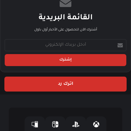
القائمة البريدية
أشترك الآن للحصول على الأخبار أول باول
أ
د
خ
ل
ب
ر
ي
اترك رد
د
ك
ا
ل
إ
ل
ك
ت