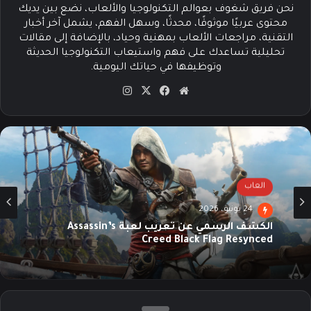
نحن فريق شغوف بعوالم التكنولوجيا والألعاب، نضع بين يديك
محتوى عربيًا موثوقًا، محدثًا، وسهل الفهم، يشمل آخر أخبار
التقنية، مراجعات الألعاب بمهنية وحياد، بالإضافة إلى مقالات
تحليلية تساعدك على فهم واستيعاب التكنولوجيا الحديثة
وتوظيفها في حياتك اليومية.
موق
في
‫X
انس
ع
سب
تقرا
الوي
وك
م
ب
العاب
24 يونيو، 2026
الكشف الرسمي عن تعريب لعبة Assassin’s
Creed Black Flag Resynced