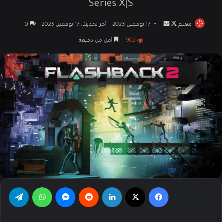
Series X|S
مهتم
تابع
أرسل
17 نوفمبر، 2023
آخر تحديث: 17 نوفمبر، 2023
0
على
بريدا
902
أقل من دقيقة
X
إلكترونيا
فيسبوك
‫X
لينكدإن
‏Reddit
ماسنجر
واتساب
تيلقرام