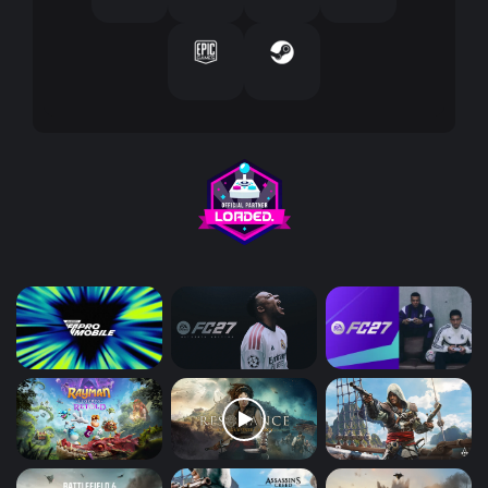
ر
و
ن
ي