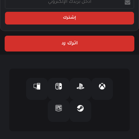
د
خ
ل
ب
ر
ي
اترك رد
د
ك
ا
ل
إ
ل
ك
ت
ر
و
ن
ي