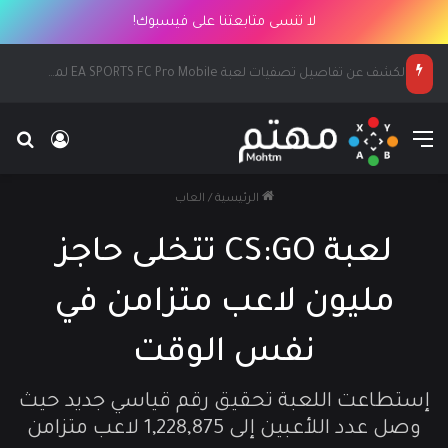
لا تنسى متابعتنا على فيسبوك!
الكشف عن تفاصيل تصفيات لعبة EA SPORTS FC Pro Mobile لمنطقة الشرق الأوسط وشمال أفريقيا
القائمة
بح
تسجيل ا
الرئيسية
/
العاب
لعبة CS:GO تتخلى حاجز
مليون لاعب متزامن في
نفس الوقت
إستطاعت اللعبة تحقيق رقم قياسي جديد حيث
وصل عدد اللأعبين إلى 1,228,875 لاعب متزامن