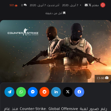
مهتم
تابع
أرسل
7 أبريل، 2020
آخر تحديث: 7 أبريل، 2020
0
981
على
بريدا
أقل من دقيقة
X
إلكترونيا
CS:GO
فيسبوك
‫X
لينكدإن
‏Reddit
ماسنجر
واتساب
تيلقرام
رغم صدور لعبة Counter-Strike: Global Offensive منذ عام