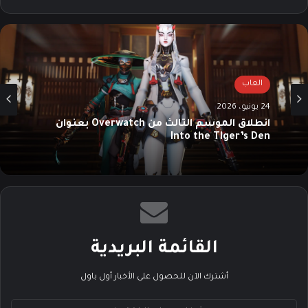
ع
سب
تقرا
الوي
وك
م
ب
العاب
24 يونيو، 2026
انطلاق الموسم الثالث من Overwatch بعنوان
Into the Tiger’s Den
القائمة البريدية
أشترك الآن للحصول على الأخبار أول باول
أ