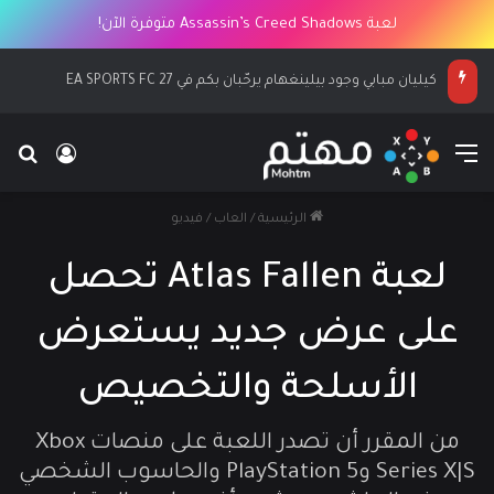
لعبة Assassin’s Creed Shadows متوفرة الآن!
كيليان مبابي وجود بيلينغهام يرحّبان بكم في EA SPORTS FC 27
القائمة
بح
تسجيل ا
الرئيسية
/
العاب
/
فيديو
لعبة Atlas Fallen تحصل
على عرض جديد يستعرض
الأسلحة والتخصيص
من المقرر أن تصدر اللعبة على منصات Xbox
Series X|S وPlayStation 5 والحاسوب الشخصي