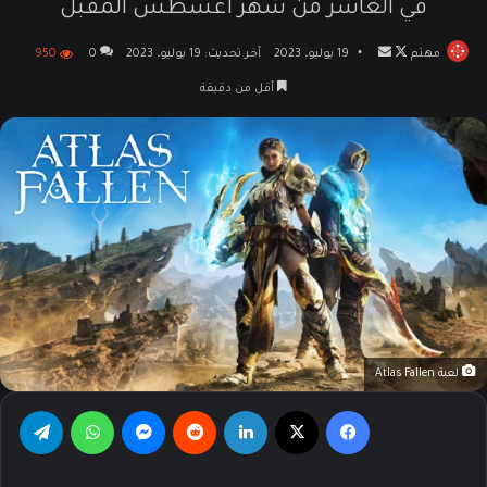
في العاشر من شهر أغسطس المقبل
مهتم
تابع
أرسل
19 يوليو، 2023
آخر تحديث: 19 يوليو، 2023
0
950
على
بريدا
أقل من دقيقة
X
إلكترونيا
لعبة Atlas Fallen
فيسبوك
‫X
لينكدإن
‏Reddit
ماسنجر
واتساب
تيلقرام