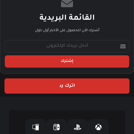
القائمة البريدية
أشترك الآن للحصول على الأخبار أول باول
أ
د
خ
ل
ب
ر
ي
اترك رد
د
ك
ا
ل
إ
ل
ك
ت