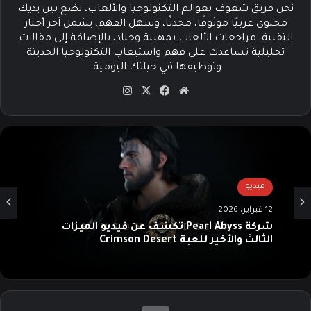
نحن فريق شغوف بعوالم التكنولوجيا والألعاب، نضع بين يديك
محتوى عربيًا موثوقًا، محدثًا، وسهل الفهم، يشمل آخر أخبار
التقنية، مراجعات الألعاب بمهنية وحياد، بالإضافة إلى مقالات
تحليلية تساعدك على فهم واستيعاب التكنولوجيا الحديثة
وتوظيفها في حياتك اليومية.
موق
في
‫X
انس
ع
سب
تقرا
الوي
وك
م
ب
فيديو
12 فبراير، 2026
شركة Pearl Abyss تكشف عن فيديو الميزات
الثالث والأخير للعبة Crimson Desert