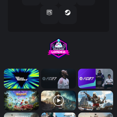
ر
و
ن
ي