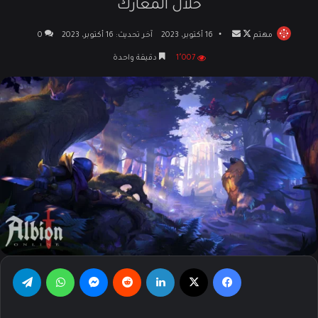
خلال المعارك
مهتم
تابع
أرسل
16 أكتوبر، 2023
آخر تحديث: 16 أكتوبر، 2023
0
على
بريدا
1٬007
دقيقة واحدة
X
إلكترونيا
فيسبوك
‫X
لينكدإن
‏Reddit
ماسنجر
واتساب
تيلقرام