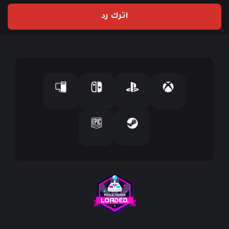
ي
اترك رد
د
ك
ا
ل
إ
ل
ك
ت
ر
و
ن
ي