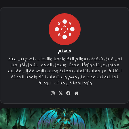
مهتم
نحن فريق شغوف بعوالم التكنولوجيا والألعاب، نضع بين يديك
محتوى عربيًا موثوقًا، محدثًا، وسهل الفهم، يشمل آخر أخبار
التقنية، مراجعات الألعاب بمهنية وحياد، بالإضافة إلى مقالات
تحليلية تساعدك على فهم واستيعاب التكنولوجيا الحديثة
وتوظيفها في حياتك اليومية.
موق
في
‫X
انس
ع
سب
تقرا
الوي
وك
م
ب