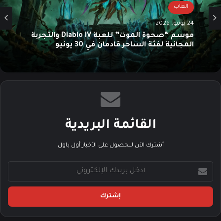
العاب
24 يونيو، 2026
موسم “صحوة الموت” للعبة Diablo IV والتجربة
المجانية لفئة الساحر قادمان في 30 يونيو
القائمة البريدية
أشترك الآن للحصول على الأخبار أول باول
أ
د
خ
ل
ب
ر