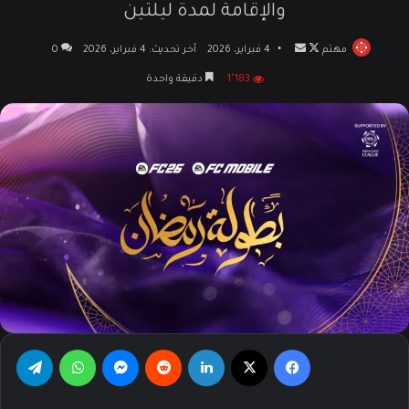
والإقامة لمدة ليلتين
مهتم
تابع
أرسل
4 فبراير، 2026
آخر تحديث: 4 فبراير، 2026
0
على
بريدا
1٬183
دقيقة واحدة
X
إلكترونيا
فيسبوك
‫X
لينكدإن
‏Reddit
ماسنجر
واتساب
تيلقرام