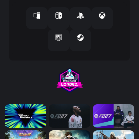
إ
ل
ك
ت
ر
و
ن
ي