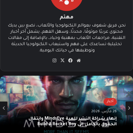
مهتم
نحن فريق شغوف بعوالم التكنولوجيا والألعاب، نضع بين يديك
محتوى عربيًا موثوقًا، محدثًا، وسهل الفهم، يشمل آخر أخبار
التقنية، مراجعات الألعاب بمهنية وحياد، بالإضافة إلى مقالات
تحليلية تساعدك على فهم واستيعاب التكنولوجيا الحديثة
وتوظيفها في حياتك اليومية.
موق
في
‫X
انس
ع
سب
تقرا
الوي
وك
م
ب
أخبار
26 مارس، 2026
إنهاء شراكة النشر للعبة MindsEye وانتقال
الحقوق بالكامل إلى Build A Rocket Boy