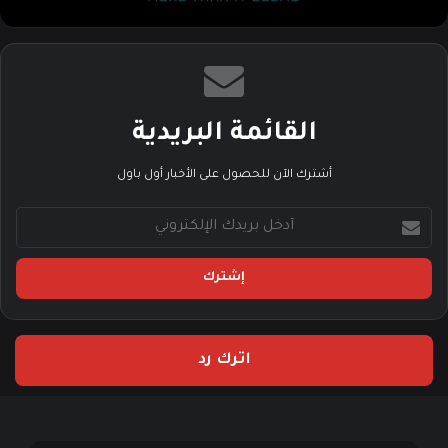
القائمة البريدية
أشترك الآن للحصول على الأخبار أول باول
أ
د
خ
ل
ب
ر
ي
اترك رد
د
ك
ا
ل