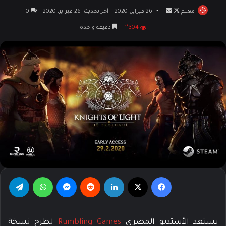
تابع
أرسل
مهتم
26 فبراير، 2020
آخر تحديث: 26 فبراير، 2020
0
على
بريدا
1٬304
دقيقة واحدة
X
إلكترونيا
فيسبوك
‫X
لينكدإن
ماسنجر
واتساب
تيلق
يستعد الأستديو المصري
Rumbling Games
لطرح نسخة