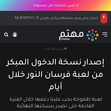
لا تنسى متابعتنا على فيسبوك!
كيليان مبابي وجود بيلينغهام يرحّبان بكم في EA SPORTS FC 27
القائمة
بح
تسجيل ا
الرئيسية
/
أخبار
إصدار نسخة الدخول المبكر
من لعبة فرسان النور خلال
أيام
لعبة طموحة يجب علينا دعمها خلال الفترة
القادمة حتى تصدر بنسختها النهائية