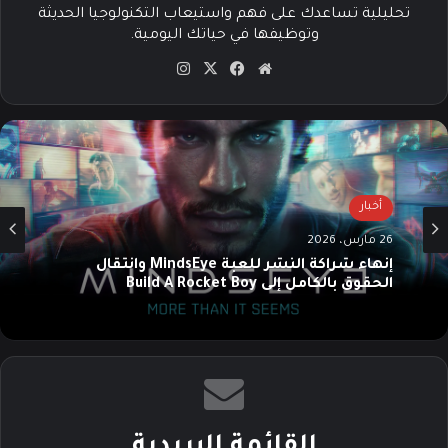
تحليلية تساعدك على فهم واستيعاب التكنولوجيا الحديثة
وتوظيفها في حياتك اليومية.
موقع
‫X
فيسبوك
انستقرام
الويب
أخبار
26 مارس، 2026
إنهاء شراكة النشر للعبة MindsEye وانتقال
الحقوق بالكامل إلى Build A Rocket Boy
القائمة البريدية