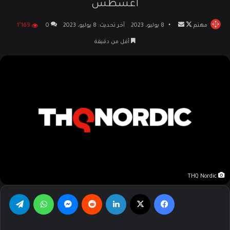
أغسطس
مهتم
تابع
أرسل
8 يوليو، 2023
آخر تحديث: 8 يوليو، 2023
0
1٬169
على
بريدا
أقل من دقيقة
X
إلكترونيا
THQ Nordic
فيسبوك
‫X
لينكدإن
‏Reddit
ماسنجر
واتساب
تيلقرام