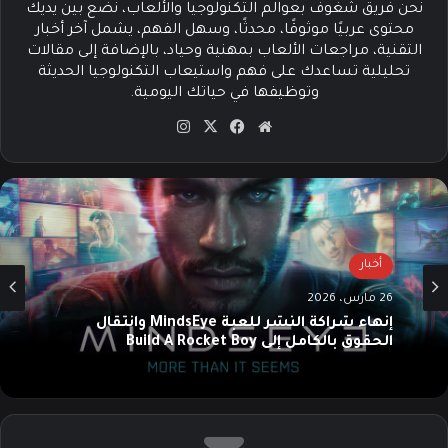
نحن فريق شغوف بعوالم التكنولوجيا والألعاب، نضع بين يديك
محتوى عربيًا موثوقًا، محدثًا، وسهل الفهم، يشمل آخر أخبار
التقنية، مراجعات الألعاب بمهنية وحياد، بالإضافة إلى مقالات
تحليلية تساعدك على فهم واستيعاب التكنولوجيا الحديثة
وتوظيفها في حياتك اليومية.
موق
في
‫X
انس
ع
سب
تقرا
الوي
وك
م
ب
أخبار
26 مارس، 2026
إنهاء شراكة النشر للعبة MindsEye وانتقال
الحقوق بالكامل إلى Build A Rocket Boy