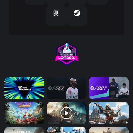
ر
و
ن
ي