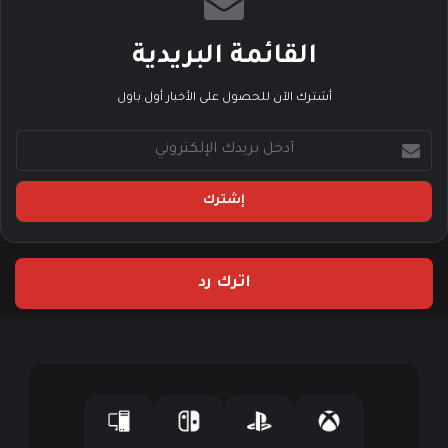
القائمة البريدية
أشترك الآن للحصول على الأخبار أول باول
أ
د
خ
ل
ب
ر
ي
اترك رد
د
ك
ا
ل
إ
ل
ك
ت