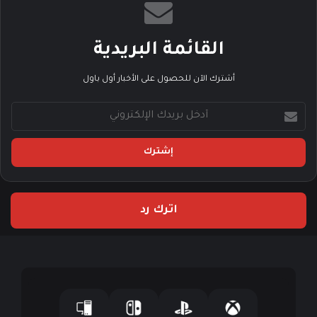
القائمة البريدية
أشترك الآن للحصول على الأخبار أول باول
أ
د
خ
ل
ب
ر
ي
اترك رد
د
ك
ا
ل
إ
ل
ك