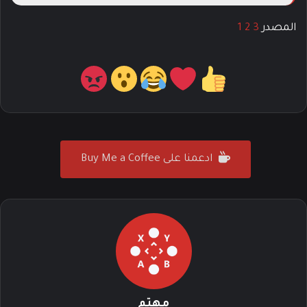
المصدر
3
2
1
ادعمنا على Buy Me a Coffee
مهتم