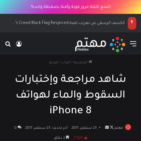
اصنع كلمة مرور قوية وآمنة بضغطة واحدة!
الكشف الرسمي عن تعريب لعبة Assassin’s Creed Black Flag Resynced
القائمة
بح
تسجيل ا
الرئيسية
/
العاب
/
فيديو
شاهد مراجعة وإختبارات
السقوط والماء لهواتف
iPhone 8
مهتم
تابع
أرسل
23 سبتمبر، 2017
آخر تحديث: 23 سبتمبر، 2017
0
على
بريدا
2٬925
2 دقائق