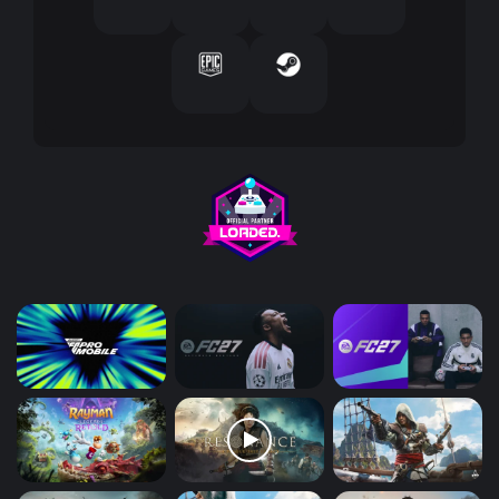
ت
ر
و
ن
ي