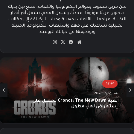
نحن فريق شغوف بعوالم التكنولوجيا والألعاب، نضع بين يديك
محتوى عربيًا موثوقًا، محدثًا، وسهل الفهم، يشمل آخر أخبار
التقنية، مراجعات الألعاب بمهنية وحياد، بالإضافة إلى مقالات
تحليلية تساعدك على فهم واستيعاب التكنولوجيا الحديثة
وتوظيفها في حياتك اليومية.
موق
في
‫X
انس
ع
سب
تقرا
الوي
وك
م
ب
فيديو
24 يوليو، 2025
لعبة Cronos: The New Dawn تحصل على
إستعراض لعب مطول