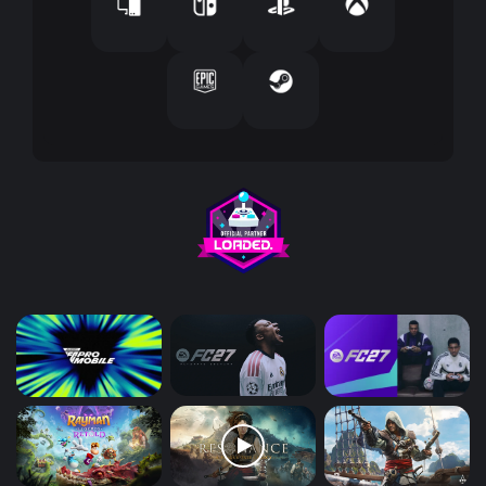
ت
ر
و
ن
ي