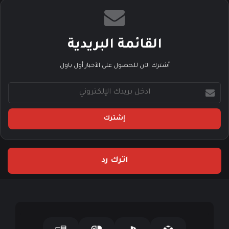
القائمة البريدية
أشترك الآن للحصول على الأخبار أول باول
أ
د
خ
ل
ب
ر
ي
اترك رد
د
ك
ا
ل
إ
ل
ك