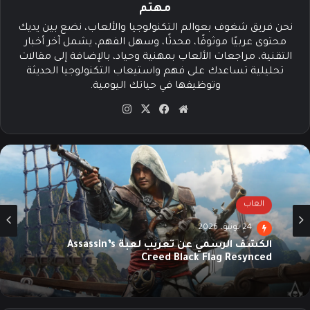
مهتم
نحن فريق شغوف بعوالم التكنولوجيا والألعاب، نضع بين يديك
محتوى عربيًا موثوقًا، محدثًا، وسهل الفهم، يشمل آخر أخبار
التقنية، مراجعات الألعاب بمهنية وحياد، بالإضافة إلى مقالات
تحليلية تساعدك على فهم واستيعاب التكنولوجيا الحديثة
وتوظيفها في حياتك اليومية.
موق
في
‫X
انس
ع
سب
تقرا
الوي
وك
م
ب
العاب
24 يونيو، 2026
الكشف الرسمي عن تعريب لعبة Assassin’s
Creed Black Flag Resynced