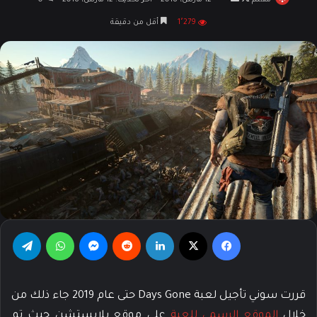
مهتم
تابع
أرسل
12 مارس، 2018
آخر تحديث: 12 مارس، 2018
0
على
بريدا
1٬279
أقل من دقيقة
X
إلكترونيا
فيسبوك
‫X
لينكدإن
‏Reddit
ماسنجر
واتساب
تيلقرام
قررت سوني تأجيل لعبة Days Gone حتى عام 2019 جاء ذلك من
خلال
الموقع الرسمي للعبة
على موقع بلايستشن حيث تم