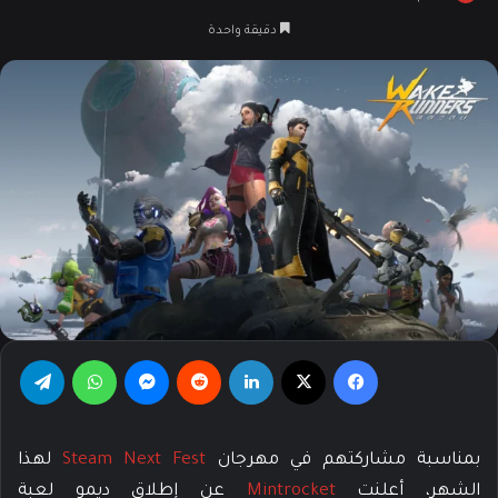
على
بريدا
دقيقة واحدة
X
إلكترونيا
فيسبوك
‫X
لينكدإن
‏Reddit
ماسنجر
واتساب
تيلقرام
بمناسبة مشاركتهم في مهرجان
Steam Next Fest
لهذا
الشهر، أعلنت
Mintrocket
عن إطلاق ديمو لعبة