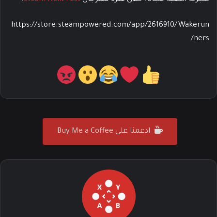
https://store.steampowered.com/app/2616910/Wakerun
ners/
ادعمنا على Buy Me a Coffee