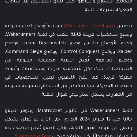
ميكانيكا التسارع والتباطؤ، حيث ينزلق المقاتلون عبر ساحات
المعركة بسرعات عالية.
يتضمن
ديمو لعبة Wakerunners
خمسة أوضاع لعب متنوعة
وسبع شخصيات فريدة قابلة للعب في لعبة Wakerunners،
وهذه الأوضاع تشمل وضع Team Deathmatch، ووضع
Raider، ووضع Control Conquest، ووضع Command Siege،
ووضع المرافقة. تُقدم اللعبة مجموعة متنوعة من
الشخصيات، حيث لكل شخصية قدرات وشخصيات وأنماط
معركة فريدة. كما يتيح اللاعبون تبديل الشخصيات في
منتصف المعركة، مما يمكنهم من استخدام مجموعة متنوعة
من المهارات بشكل استراتيجي طوال اللعبة.
لعبة Wakerunners من تطوير Mintrocket، ويتوفر الديمو
حاليًا حتى 12 فبراير 2024 الجاري. حتى الآن، لم يُعلن بشكل
رسمي عن موعد صدور اللعبة، ولكن الديمو يُعتبر فرصة جيدة
لتجربة اللعبة مجانًا. خلال فترة مهرجان
Steam Next Fest
.