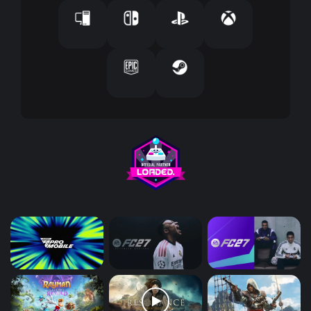
ك
ت
ر
و
ن
ي