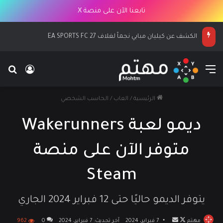
تابعنا الآن على منصة X
الكشف عن كيليان مبابي نجماً لغلاف EA SPORTS FC 27
القائمة
بح
تسجيل ا
الرئيسية
/
العاب
/
الحاسب الشخصي
ديمو لعبة Wakerunners
متوفر الآن على منصة
Steam
يتوفر الديمو حاليًا حتى 12 فبراير 2024 الجاري
مهتم
تابع
أرسل
7 فبراير، 2024
آخر تحديث: 7 فبراير، 2024
0
962