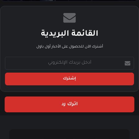
القائمة البريدية
أشترك الآن للحصول على الأخبار أول باول
أ
د
خ
ل
ب
ر
ي
اترك رد
د
ك
ا
ل
إ
ل