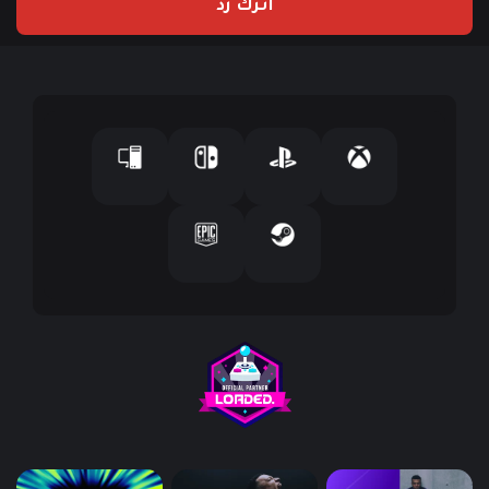
اترك رد
د
ك
ا
ل
إ
ل
ك
ت
ر
و
ن
ي