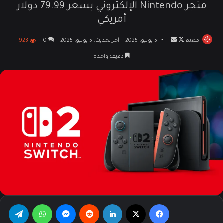
متجر Nintendo الإلكتروني بسعر 79.99 دولار
أمريكي
مهتم
تابع
أرسل
5 يونيو، 2025
آخر تحديث: 5 يونيو، 2025
0
923
على
بريدا
دقيقة واحدة
X
إلكترونيا
فيسبوك
‫X
لينكدإن
‏Reddit
ماسنجر
واتساب
تيلقرام