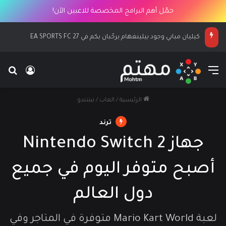
حمّل أهم البرامج المخصصة للاعبين الآن!
كيليان مبابي وجود بيلينغهام يرحّبان بكم في EA SPORTS FC 27
القائمة
بح
تسجيل ا
الرئيسية
/
العاب
/
نينتندو
ترند
جهاز Nintendo Switch 2
أصبح متوفر اليوم في جميع
دول العالم
لعبة Mario Kart World متوفرة في المتاجر وفي