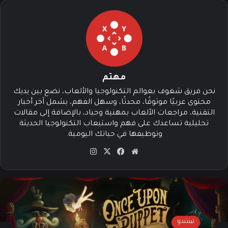
مهتم
نحن فريق شغوف بعوالم التكنولوجيا والألعاب، نضع بين يديك
محتوى عربيًا موثوقًا، محدثًا، وسهل الفهم، يشمل آخر أخبار
التقنية، مراجعات الألعاب بمهنية وحياد، بالإضافة إلى مقالات
تحليلية تساعدك على فهم واستيعاب التكنولوجيا الحديثة
وتوظيفها في حياتك اليومية.
موق
في
‫X
انس
ع
سب
تقرا
الوي
وك
م
ب
نينتندو