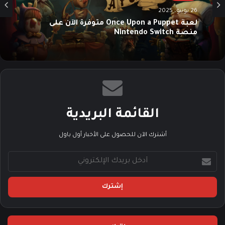
26 يونيو، 2025
لعبة Once Upon a Puppet متوفرة الآن على
منصة Nintendo Switch
القائمة البريدية
أشترك الآن للحصول على الأخبار أول باول
أ
د
خ
ل
ب
ر
ي