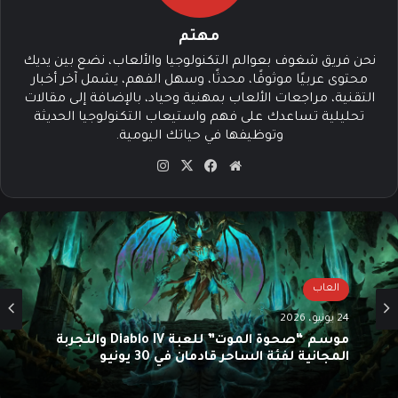
مهتم
نحن فريق شغوف بعوالم التكنولوجيا والألعاب، نضع بين يديك
محتوى عربيًا موثوقًا، محدثًا، وسهل الفهم، يشمل آخر أخبار
التقنية، مراجعات الألعاب بمهنية وحياد، بالإضافة إلى مقالات
تحليلية تساعدك على فهم واستيعاب التكنولوجيا الحديثة
وتوظيفها في حياتك اليومية.
موق
في
‫X
انس
ع
سب
تقرا
الوي
وك
م
ب
العاب
24 يونيو، 2026
موسم “صحوة الموت” للعبة Diablo IV والتجربة
المجانية لفئة الساحر قادمان في 30 يونيو