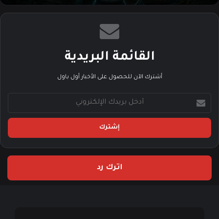
القائمة البريدية
أشترك الآن للحصول على الأخبار أول باول
أ
د
خ
ل
ب
ر
ي
اترك رد
د
ك
ا
ل
إ