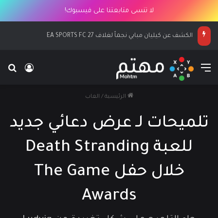
لا تنسى متابعتنا على فيسبوك!
الكشف عن كيليان مبابي نجماً لغلاف EA SPORTS FC 27
القائمة
بح
تسجيل ا
الرئيسية
/
العاب
تلميحات لـ عرض دعائي جديد
للعبة Death Stranding
خلال حفل The Game
Awards