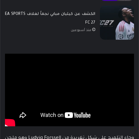
الكشف عن كيليان مبابي نجماً لغلاف EA SPORTS
FC 27
منذ أسبوعين
وجاء التلميح على شكل تغريدة من Ludvig Forssell وهو ملحن