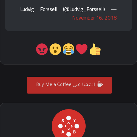
— Ludvig Forssell (@Ludvig_Forssell)
November 16, 2018
ادعمنا على Buy Me a Coffee