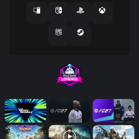
ل
ك
ت
ر
و
ن
ي