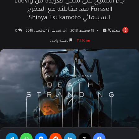
جاء التلميح على شكل تغريدة من Ludvig
Forssell بعد مقابلته مع المخرج
السينمائي Shinya Tsukamoto
مهتم
تابع
أرسل
19 نوفمبر، 2018
آخر تحديث: 19 نوفمبر، 2018
0
على
بريدا
1٬236
دقيقة واحدة
X
إلكترونيا
فيسبوك
‫X
لينكدإن
‏Reddit
ماسنجر
واتساب
تيلقرام