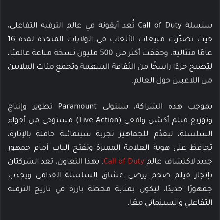
سلسلة Call of Duty تُعد أيقونة في عالم الترفيه التفاعلي،
حيث تصدّرت مبيعات الألعاب في الولايات المتحدة لمدة 16
عامًا متتالية، وحققت أكثر من 500 مليون نسخة مباعة عالميًا،
لتصبح جزءًا راسخًا من الثقافة الشعبية وتجمع مئات الملايين
من اللاعبين حول العالم.
بموجب هذه الشراكة، ستتولى Paramount تطوير وإنتاج
وتوزيع فيلم أكشن واقعي (Live-Action) مستوحى من أجواء
السلسلة، ليقدّم للجماهير تجربة سينمائية حافلة بالإثارة،
تحافظ على هوية العلامة المميزة وتفتح الباب أمام جمهور
جديد لاكتشاف عالم
Call of Duty
. بهذا التعاون، تعد الشركتان
بإنجاز فيلم ضخم يرضي عشاق السلسلة القدامى ويجذب
جمهورًا جديدًا، ليكون بمثابة محطة بارزة في تاريخ الترفيه
التفاعلي والسينمائي معًا.