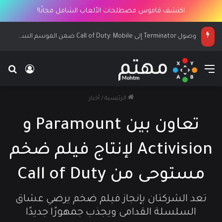
اكتشف قاموس مصطلحات الألعاب الشامل مجانًا!
وصول Terminator إلى Call of Duty: Mobile ضمن الموسم السابع
القائمة
بح
تسجيل ا
الرئيسية
/
أخبار
تعاون بين Paramount و
Activision لإنتاج فيلم ضخم
مستوحى من Call of Duty
تعد الشركتان بإنجاز فيلم ضخم يرضي عشاق
السلسلة القدامى ويجذب جمهورًا جديدًا