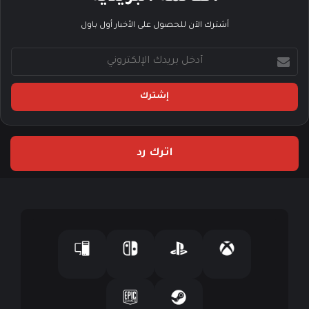
أشترك الآن للحصول على الأخبار أول باول
أ
د
خ
ل
ب
ر
ي
اترك رد
د
ك
ا
ل
إ
ل
ك
ت
ر
و
ن