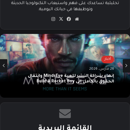
تحليلية تساعدك على فهم واستيعاب التكنولوجيا الحديثة
وتوظيفها في حياتك اليومية.
موق
في
‫X
انس
ع
سب
تقرا
الوي
وك
م
ب
أخبار
26 مارس، 2026
إنهاء شراكة النشر للعبة MindsEye وانتقال
الحقوق بالكامل إلى Build A Rocket Boy
القائمة البريدية