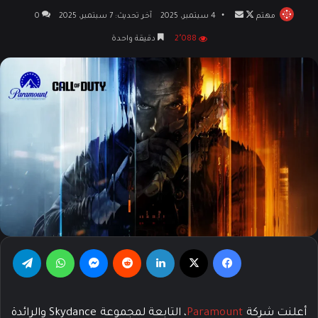
مهتم
تابع
أرسل
4 سبتمبر، 2025
آخر تحديث: 7 سبتمبر، 2025
0
على
بريدا
2٬088
دقيقة واحدة
X
إلكترونيا
فيسبوك
‫X
لينكدإن
‏Reddit
ماسنجر
واتساب
تيلقرام
أعلنت شركة
Paramount
، التابعة لمجموعة Skydance والرائدة