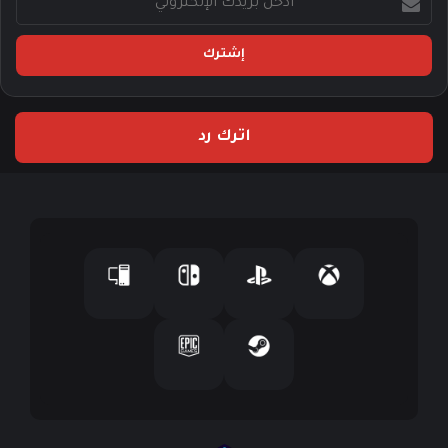
د
خ
ل
ب
ر
ي
اترك رد
د
ك
ا
ل
إ
ل
ك
ت
ر
و
ن
ي