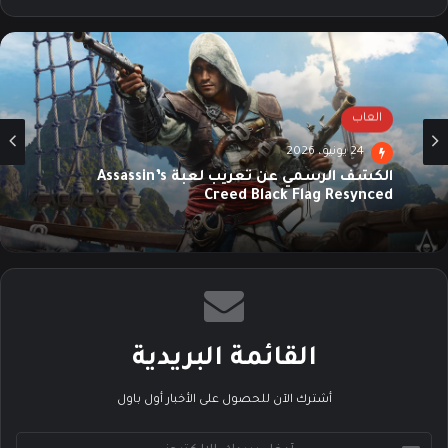
ع
سب
تقرا
الوي
وك
م
ب
العاب
24 يونيو، 2026
الكشف الرسمي عن تعريب لعبة Assassin’s
Creed Black Flag Resynced
القائمة البريدية
أشترك الآن للحصول على الأخبار أول باول
أ