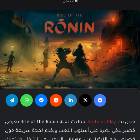
2 دقائق
X
إلكترونيا
فيسبوك
‫X
لينكدإن
‏Reddit
ماسنجر
واتساب
تيلقرام
خلال بث
State of Play
، حظيت لعبة Rise of the Ronin بعرض
قصير يلقي نظرة على أسلوب اللعب ويقدم لمحة سريعة حول
قصتها، مع التركيز على مهارات اللاعب في التنقل والتحرك