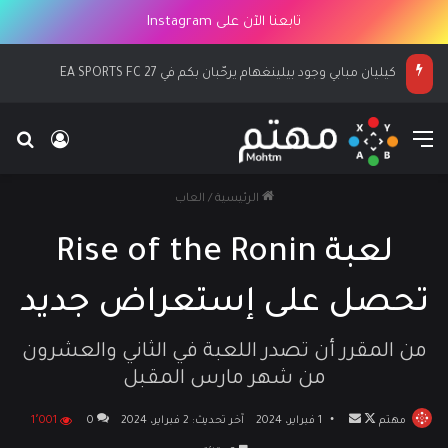
تابعنا الآن على Instagram
كيليان مبابي وجود بيلينغهام يرحّبان بكم في EA SPORTS FC 27
القائمة
بح
تسجيل ا
الرئيسية
/
العاب
لعبة Rise of the Ronin
تحصل على إستعراض جديد
من المقرر أن تصدر اللعبة في الثاني والعشرون
من شهر مارس المقبل
مهتم
تابع
أرسل
1 فبراير، 2024
آخر تحديث: 2 فبراير، 2024
0
1٬001
على
بريدا