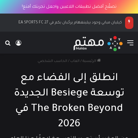
تصفّح أفضل تطبيقات اللاعبين واجعل تجربتك أمتع!
كيليان مبابي وجود بيلينغهام يرحّبان بكم في EA SPORTS FC 27
القائمة
بح
تسجيل ا
الرئيسية
/
العاب
/
الحاسب الشخصي
انطلق إلى الفضاء مع
توسعة Besiege الجديدة
The Broken Beyond في
2026