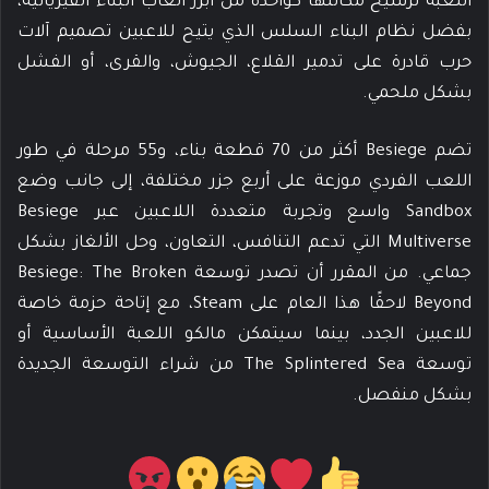
اللعبة ترسيخ مكانتها كواحدة من أبرز ألعاب البناء الفيزيائية،
بفضل نظام البناء السلس الذي يتيح للاعبين تصميم آلات
حرب قادرة على تدمير القلاع، الجيوش، والقرى، أو الفشل
بشكل ملحمي.
تضم Besiege أكثر من 70 قطعة بناء، و55 مرحلة في طور
اللعب الفردي موزعة على أربع جزر مختلفة، إلى جانب وضع
Sandbox واسع وتجربة متعددة اللاعبين عبر Besiege
Multiverse التي تدعم التنافس، التعاون، وحل الألغاز بشكل
جماعي. من المقرر أن تصدر توسعة Besiege: The Broken
Beyond لاحقًا هذا العام على Steam، مع إتاحة حزمة خاصة
للاعبين الجدد، بينما سيتمكن مالكو اللعبة الأساسية أو
توسعة The Splintered Sea من شراء التوسعة الجديدة
بشكل منفصل.