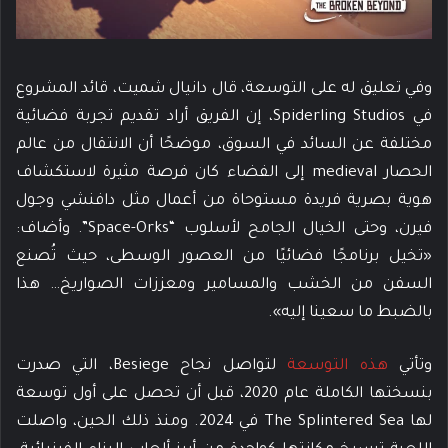
وفي تعليق له على التوسعة، قال دانيال شميت، قائد المشروع
في Spiderling Studios، إن الفريق أراد تقديم تجربة فضائية
مختلفة عن السائد في السوق، موضحًا أن الانتقال من عالم
الحصار medieval إلى الفضاء كان فرصة مثيرة لاستكشاف
هوية بصرية فريدة مستوحاة من أعمال مثل دافنشي وجول
فيرن، وحتى الخيال الجامح لأسلوب “Space-Orks”. وأضاف:
«تخيل برنامجًا فضائيًا من العصور الوسطى، حيث تُصنع
السفن من الخشب والمسامير ومعززات الصواريخ… هذا
بالضبط ما سعينا إليه».
وتأتي
هذه التوسعة
لتواصل نجاح Besiege، التي صدرت
بنسختها الكاملة عام 2020، قبل أن تحصل على أول توسعة
لها The Splintered Sea في 2024. ومنذ ذلك الحين، واصلت