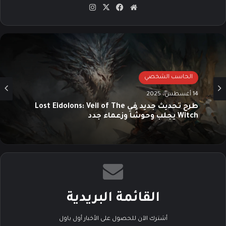
موق
في
‫X
انس
ع
سب
تقرا
الوي
وك
م
ب
الحاسب الشخصي
14 أغسطس، 2025
طرح تحديث جديد في Lost Eidolons: Veil of The
Witch يجلب وحوشًا وزعماء جدد
القائمة البريدية
أشترك الآن للحصول على الأخبار أول باول