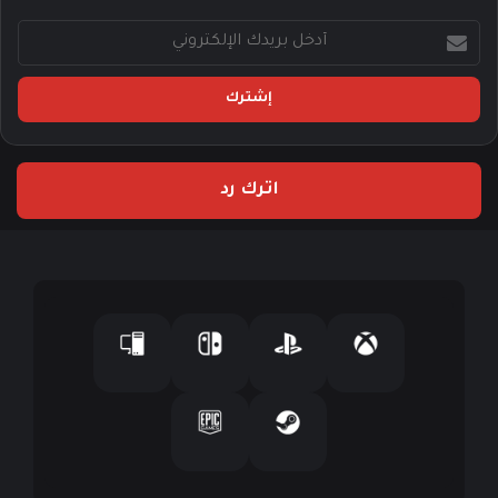
أ
د
خ
ل
ب
ر
ي
اترك رد
د
ك
ا
ل
إ
ل
ك
ت
ر
و
ن
ي