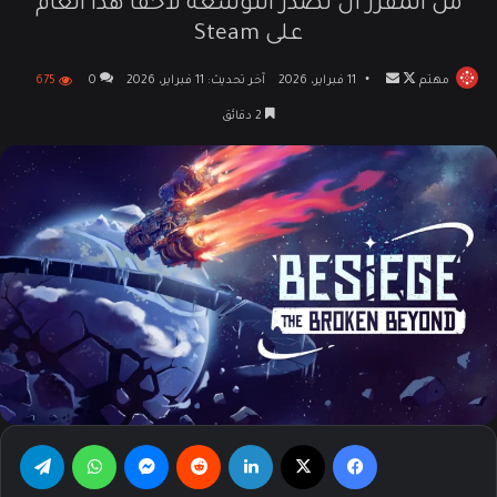
من المقرر أن تصدر التوسعة لاحقًا هذا العام
على Steam
مهتم
تابع
أرسل
11 فبراير، 2026
آخر تحديث: 11 فبراير، 2026
0
675
على
بريدا
2 دقائق
X
إلكترونيا
فيسبوك
‫X
لينكدإن
‏Reddit
ماسنجر
واتساب
تيلقرام