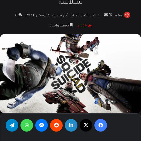
بسلاسة
مهتم
تابع
أرسل
21 نوفمبر، 2023
آخر تحديث: 21 نوفمبر، 2023
0
على
بريدا
2٬364
دقيقة واحدة
X
إلكترونيا
فيسبوك
‫X
لينكدإن
‏Reddit
ماسنجر
واتساب
تيلقرام