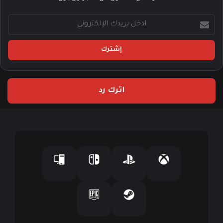
أ
د
خ
ل
ب
ر
ي
اترك رد
د
ك
ا
ل
إ
ل
ك
ت
ر
و
ن
ي