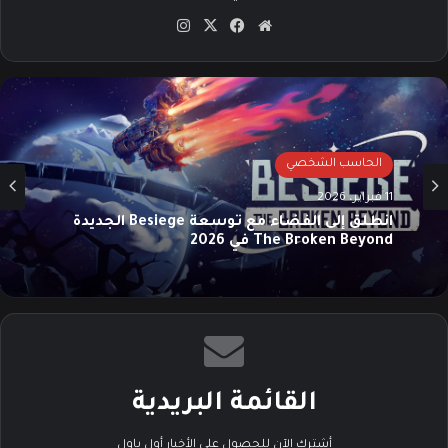
موق
في
‫X
انس
ع
سب
تقرا
الوي
وك
م
ب
الحاسب الشخصي
11 فبراير، 2026
انطلق إلى الفضاء مع توسعة Besiege الجديدة
The Broken Beyond في 2026
القائمة البريدية
أشترك الآن للحصول على الأخبار أول باول